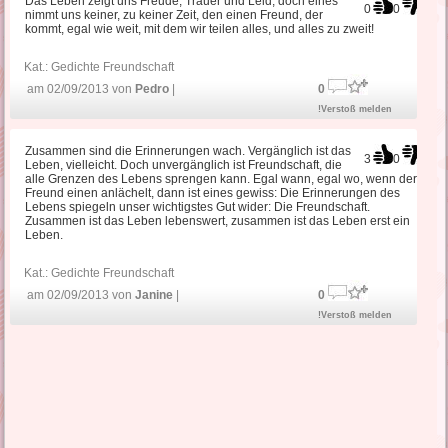
Das Leben zeigt uns Freude, Trauer und Leid, doch eines
0
0
nimmt uns keiner, zu keiner Zeit, den einen Freund, der
kommt, egal wie weit, mit dem wir teilen alles, und alles zu zweit!
Kat.:
Gedichte Freundschaft
am 02/09/2013 von
Pedro
|
0
!Verstoß melden
Zusammen sind die Erinnerungen wach. Vergänglich ist das
3
0
Leben, vielleicht. Doch unvergänglich ist Freundschaft, die
alle Grenzen des Lebens sprengen kann. Egal wann, egal wo, wenn der
Freund einen anlächelt, dann ist eines gewiss: Die Erinnerungen des
Lebens spiegeln unser wichtigstes Gut wider: Die Freundschaft.
Zusammen ist das Leben lebenswert, zusammen ist das Leben erst ein
Leben.
Kat.:
Gedichte Freundschaft
am 02/09/2013 von
Janine
|
0
!Verstoß melden