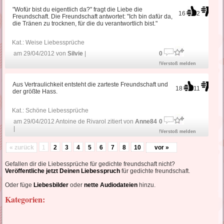
"Wofür bist du eigentlich da?" fragt die Liebe die
16
2
Freundschaft. Die Freundschaft antwortet: "Ich bin dafür da,
die Tränen zu trocknen, für die du verantwortlich bist."
Kat.:
Weise Liebessprüche
am 29/04/2012 von
Silvie
|
0
!Verstoß melden
Aus Vertraulichkeit entsteht die zarteste Freundschaft und
18
11
der größte Hass.
Kat.:
Schöne Liebessprüche
am 29/04/2012 Antoine de Rivarol zitiert von
Anne84
0
|
!Verstoß melden
« zurück
1
2
3
4
5
6
7
8
10
vor »
Gefallen dir die Liebessprüche für gedichte freundschaft nicht?
Veröffentliche jetzt Deinen Liebesspruch
für gedichte freundschaft.
Oder füge
Liebesbilder
oder
nette Audiodateien
hinzu.
Kategorien: