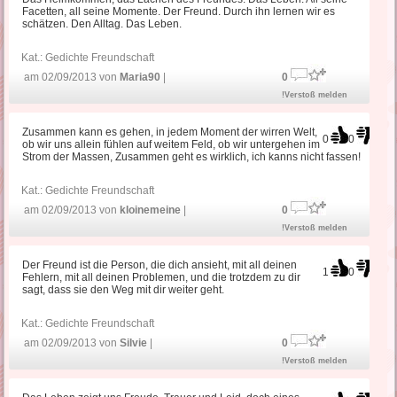
Facetten, all seine Momente. Der Freund. Durch ihn lernen wir es
schätzen. Den Alltag. Das Leben.
Kat.:
Gedichte Freundschaft
am 02/09/2013 von
Maria90
|
0
!Verstoß melden
Zusammen kann es gehen, in jedem Moment der wirren Welt,
0
0
ob wir uns allein fühlen auf weitem Feld, ob wir untergehen im
Strom der Massen, Zusammen geht es wirklich, ich kanns nicht fassen!
Kat.:
Gedichte Freundschaft
am 02/09/2013 von
kloinemeine
|
0
!Verstoß melden
Der Freund ist die Person, die dich ansieht, mit all deinen
1
0
Fehlern, mit all deinen Problemen, und die trotzdem zu dir
sagt, dass sie den Weg mit dir weiter geht.
Kat.:
Gedichte Freundschaft
am 02/09/2013 von
Silvie
|
0
!Verstoß melden