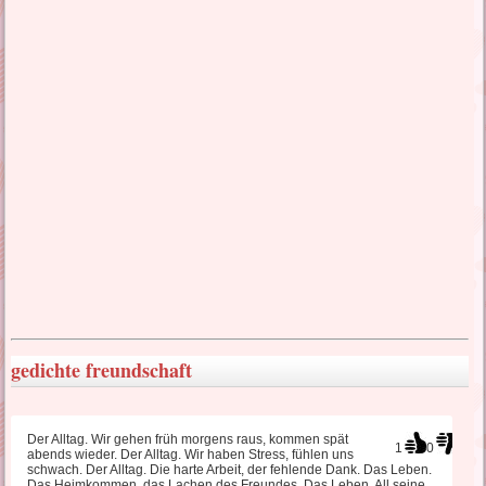
lustige Liebessprüche
liebes SMS Sehnsucht
türkische Liebessprüche
wahre Liebessprüche
traurige Liebessprüche
gedichte freundschaft
Liebeskummer Sprüche
Der Alltag. Wir gehen früh morgens raus, kommen spät
1
0
abends wieder. Der Alltag. Wir haben Stress, fühlen uns
schwach. Der Alltag. Die harte Arbeit, der fehlende Dank. Das Leben.
Das Heimkommen, das Lachen des Freundes. Das Leben. All seine