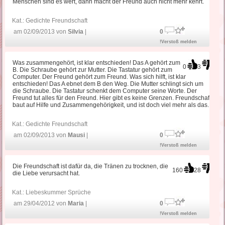
Menschen sind es wert, dann macht der Freund auch nicht mehr kehrt.
Kat.:
Gedichte Freundschaft
am 02/09/2013 von
Silvia
|
0
!Verstoß melden
Was zusammengehört, ist klar entschieden! Das A gehört zum
0
3
B. Die Schraube gehört zur Mutter. Die Tastatur gehört zum
Computer. Der Freund gehört zum Freund. Was sich hilft, ist klar
entschieden! Das A ebnet dem B den Weg. Die Mutter schlingt sich um
die Schraube. Die Tastatur schenkt dem Computer seine Worte. Der
Freund tut alles für den Freund. Hier gibt es keine Grenzen. Freundschaft
baut auf Hilfe und Zusammengehörigkeit, und ist doch viel mehr als das.
Kat.:
Gedichte Freundschaft
am 02/09/2013 von
Mausi
|
0
!Verstoß melden
Die Freundschaft ist dafür da, die Tränen zu trocknen, die
160
28
die Liebe verursacht hat.
Kat.:
Liebeskummer Sprüche
am 29/04/2012 von
Maria
|
0
!Verstoß melden