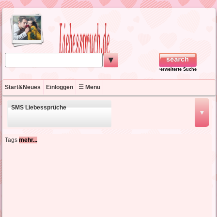
▼
+erweiterte Suche
Start&Neues
Einloggen
☰ Menü
SMS Liebessprüche
▼
schöne Liebessprüche
Tags
mehr...
kurze Liebessprüche
englische Liebessprüche