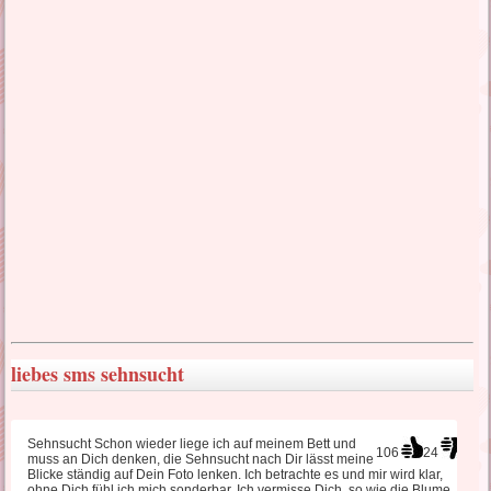
lustige Liebessprüche
liebes SMS Sehnsucht
türkische Liebessprüche
wahre Liebessprüche
traurige Liebessprüche
liebes sms sehnsucht
Liebeskummer Sprüche
Sehnsucht Schon wieder liege ich auf meinem Bett und
106
24
muss an Dich denken, die Sehnsucht nach Dir lässt meine
Blicke ständig auf Dein Foto lenken. Ich betrachte es und mir wird klar,
ohne Dich fühl ich mich sonderbar. Ich vermisse Dich, so wie die Blume