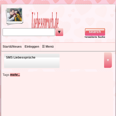
▼
+erweiterte Suche
Start&Neues
Einloggen
☰ Menü
SMS Liebessprüche
▼
schöne Liebessprüche
Tags
mehr...
kurze Liebessprüche
englische Liebessprüche