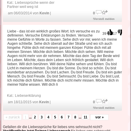
Kat.:
Liebessprüche wenn der
Partner weit weg ist
am 06/03/2014 von
Kevin
|
0
!Verstoß melden
Liebe - das ist ein wirklich großes Wort. Ich versuche es zu
39
17
definieren. Versuche Erklärungen zu finden. Versuche
meine Gefühle in Worte zu fassen. Sehe dich vor mir, wenn ich meine
Augen schließe. Sehe dich überall auf der Straße und wo ich auch
hingehe. Fühle dich mit meinem ganzen Körper. Fühle dich mit all
meinen Sinnen. Möchte dich lieben. Möchte dich sehen. Will meine
Augen nicht mehr von dir nehmen. Möchte das dein Tag der Beste wird
im Leben. Möchte, dass dein Leben sich fröhlich gestaltet. Will dich
lieben. Will dich berühren. Will deine Nähe sehen und fühlen. Du bist
Licht in meinem Herzen. Du bist die Sonne. Du bist so schön. Du bist
wunderbar anzusehen. Du bist Lachen. Du bist Freude. Du bist ein guter
Mensch. Du bist Freude. Du bist Sehnsucht. Du bist Liebe. Du bist Lust.
Ich möchte dich fühlen. Möchte dich nicht mehr missen. Möchte dich in
meiner Nähe wissen. Will dich li
Kat.:
Liebeserklärung
am 18/11/2015 von
Kevin
|
0
!Verstoß melden
« zurück
1
...
2
3
4
5
6
7
8
...
11
vor »
Gefallen dir die Liebessprüche für liebes sms sehnsucht nicht?