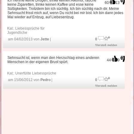
Ich nehme keine Drogen, trinke keinen Alkohol, rauche
60
13
keine Zigaretten, trinke keinen Kaffee und esse keine
Süßigkeiten. Trotzdem bin ich süchtig. Ich bin süchtig nach dir. Meine
Sehnsucht frisst mich auf, wenn Du nicht bei mir bist. Ich bin dann jedes
Mal wieder auf Entzug, auf Liebesentzug.
Kat.:
Liebessprüche für
Jugendliche
am 04/02/2013 von
Jette
|
0
!Verstoß melden
Sehnsucht ist, wenn man den Herzschlag eines anderen
44
9
Menschen in der eigenen Brust spürt.
Kat.:
Unerfüllte Liebessprüche
am 15/06/2012 von
Pedro
|
0
!Verstoß melden