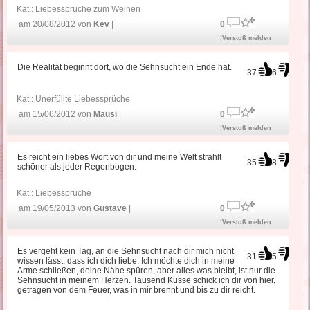
Kat.:
Liebessprüche zum Weinen
am 20/08/2012 von
Kev
|
0
!Verstoß melden
Die Realität beginnt dort, wo die Sehnsucht ein Ende hat.
37
6
Kat.:
Unerfüllte Liebessprüche
am 15/06/2012 von
Mausi
|
0
!Verstoß melden
Es reicht ein liebes Wort von dir und meine Welt strahlt
35
8
schöner als jeder Regenbogen.
Kat.:
Liebessprüche
am 19/05/2013 von
Gustave
|
0
!Verstoß melden
Es vergeht kein Tag, an die Sehnsucht nach dir mich nicht
31
5
wissen lässt, dass ich dich liebe. Ich möchte dich in meine
Arme schließen, deine Nähe spüren, aber alles was bleibt, ist nur die
Sehnsucht in meinem Herzen. Tausend Küsse schick ich dir von hier,
getragen von dem Feuer, was in mir brennt und bis zu dir reicht.