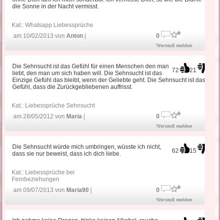
die Sonne in der Nacht vermisst.
Kat.:
Whatsapp Liebessprüche
am 10/02/2013 von
Anton
|
0
!Verstoß melden
Die Sehnsucht ist das Gefühl für einen Menschen den man
72
21
liebt, den man um sich haben will. Die Sehnsucht ist das
Einzige Gefühl das bleibt, wenn der Geliebte geht. Die Sehnsucht ist das
Gefühl, dass die Zurückgebliebenen auffrisst.
Kat.:
Liebessprüche Sehnsucht
am 28/05/2012 von
Maria
|
0
!Verstoß melden
Die Sehnsucht würde mich umbringen, wüsste ich nicht,
62
15
dass sie nur beweist, dass ich dich liebe.
Kat.:
Liebessprüche bei
Fernbeziehungen
am 09/07/2013 von
Maria90
|
0
!Verstoß melden