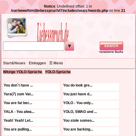
Notice
: Undefined offset: 1 in
/var/www/html/liebesspruch/i7includes/searchwords.php
on line
21
▼
+erweiterte Suche
Start&Neues
Einloggen
☰ Menü
Witzige YOLO-Sprüche
,
YOLO-Sprüche
You don`t have ...
You do look gre...
Yara(7) zum Vat...
You just have d...
You are fat bec...
YOLO - You only...
YALA - You alwa...
YOLO, SWAG und ...
Yeah! Yeah! Let...
You stole someo...
You are pulling...
You are barking...