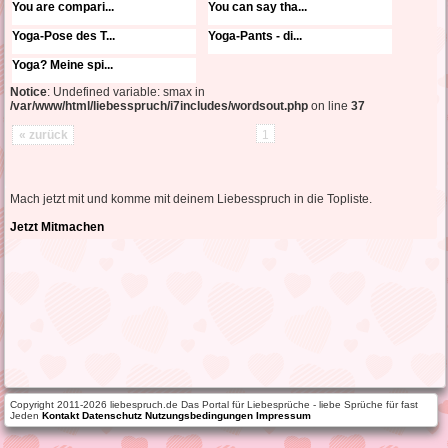
You are compari...
You can say tha...
Yoga-Pose des T...
Yoga-Pants - di...
Yoga? Meine spi...
Notice
: Undefined variable: smax in
/var/www/html/liebesspruch/i7includes/wordsout.php
on line
37
« zurück
1
Mach jetzt mit und komme mit deinem Liebesspruch in die Topliste.
Jetzt Mitmachen
Copyright 2011-2026 liebespruch.de Das Portal für Liebesprüche - liebe Sprüche für fast
Jeden
Kontakt
Datenschutz
Nutzungsbedingungen
Impressum