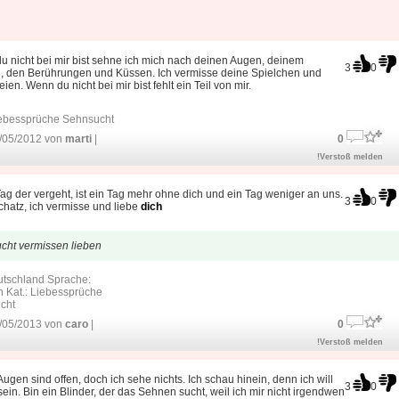
 nicht bei mir bist sehne ich mich nach deinen Augen, deinem
3
0
, den Berührungen und Küssen. Ich vermisse deine Spielchen und
ien. Wenn du nicht bei mir bist fehlt ein Teil von mir.
ebessprüche Sehnsucht
/05/2012 von
marti
|
0
!Verstoß melden
ag der vergeht, ist ein Tag mehr ohne dich und ein Tag weniger an uns.
3
0
hatz, ich vermisse und liebe
dich
cht vermissen lieben
utschland Sprache:
 Kat.:
Liebessprüche
cht
/05/2013 von
caro
|
0
!Verstoß melden
ugen sind offen, doch ich sehe nichts. Ich schau hinein, denn ich will
3
0
 sein. Bin ein Blinder, der das Sehnen sucht, weil ich mir nicht irgendwen