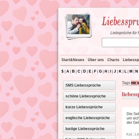
Liebsprüche für 
Start&Neues
Über uns
Charts
Liebessp
$
|
A
|
B
|
C
|
D
|
E
|
F
|
G
|
H
|
I
|
J
|
K
|
L
|
M
|
N
Tags
nie 
SMS Liebessprüche
liebes
schöne Liebessprüche
kurze Liebessprüche
Die Seh
englische Liebessprüche
um sich
der Gel
lustige Liebessprüche
Kat.:
Li