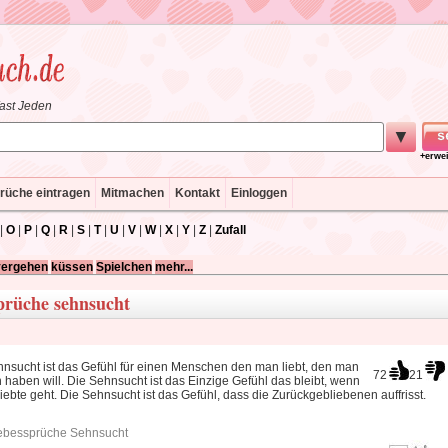
fast Jeden
▼
+erwe
rüche eintragen
Mitmachen
Kontakt
Einloggen
|
O
|
P
|
Q
|
R
|
S
|
T
|
U
|
V
|
W
|
X
|
Y
|
Z
|
Zufall
vergehen
küssen
Spielchen
mehr...
sprüche sehnsucht
nsucht ist das Gefühl für einen Menschen den man liebt, den man
72
21
 haben will. Die Sehnsucht ist das Einzige Gefühl das bleibt, wenn
iebte geht. Die Sehnsucht ist das Gefühl, dass die Zurückgebliebenen auffrisst.
ebessprüche Sehnsucht