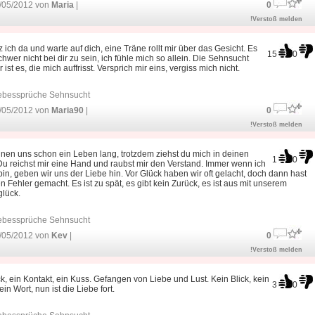
/05/2012 von
Maria
|
0
!Verstoß melden
z ich da und warte auf dich, eine Träne rollt mir über das Gesicht. Es
15
0
schwer nicht bei dir zu sein, ich fühle mich so allein. Die Sehnsucht
r ist es, die mich auffrisst. Versprich mir eins, vergiss mich nicht.
ebessprüche Sehnsucht
/05/2012 von
Maria90
|
0
!Verstoß melden
nen uns schon ein Leben lang, trotzdem ziehst du mich in deinen
1
0
u reichst mir eine Hand und raubst mir den Verstand. Immer wenn ich
 bin, geben wir uns der Liebe hin. Vor Glück haben wir oft gelacht, doch dann hast
n Fehler gemacht. Es ist zu spät, es gibt kein Zurück, es ist aus mit unserem
glück.
ebessprüche Sehnsucht
/05/2012 von
Kev
|
0
!Verstoß melden
ck, ein Kontakt, ein Kuss. Gefangen von Liebe und Lust. Kein Blick, kein
3
0
ein Wort, nun ist die Liebe fort.