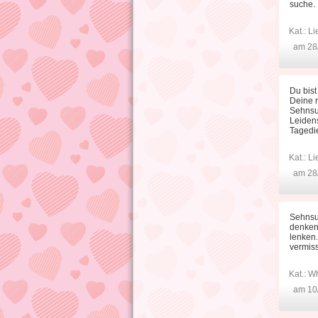
suche. 
Kat.:
Li
am 28
Du bist
Deine r
Sehnsuc
Leidens
Tagedie
Kat.:
Li
am 28
Sehnsu
denken,
lenken.
vermiss
Kat.:
Wh
am 10