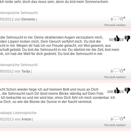
Ich leide sehr, doch das muss sein, denn du bist mein Sonnenschein.
ebessprüche Sehnsucht
/05/2012 von
Dienette
|
0
!Verstoß melden
 die Sehnsucht in mir. Deine strahlenden Augen verzaubern mich,
50
18
oten Lippen locken mich, Dein Geruch verführt mich. Du bist die
ht in mir. Wegen dir hab ich vor Freude gelacht, vor Wut geweint, aus
chaft geliebt. Du bist die Sehnsucht in mir. Du stiehlst mir die Zeit, bist mein
b, ich hab die Welt für dich gedreht. Du bist die Sehnsucht in mir.
ebessprüche Sehnsucht
/05/2012 von
Tanja
|
0
!Verstoß melden
cht Schon wieder liege ich auf meinem Bett und muss an Dich
106
24
 die Sehnsucht nach Dir lässt meine Blicke ständig auf Dein Foto
 Ich betrachte es und mir wird klar, ohne Dich fühl ich mich sonderbar. Ich
e Dich, so wie die Blume die Sonne in der Nacht vermisst.
atsapp Liebessprüche
/02/2013 von
Anton
|
0
!Verstoß melden