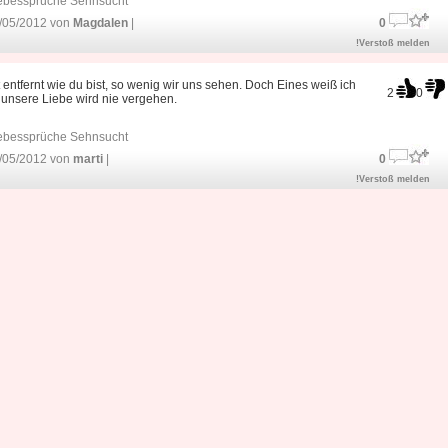
ebessprüche Sehnsucht
/05/2012 von
Magdalen
|
0
!Verstoß melden
 entfernt wie du bist, so wenig wir uns sehen. Doch Eines weiß ich
2
0
unsere Liebe wird nie vergehen.
ebessprüche Sehnsucht
/05/2012 von
marti
|
0
!Verstoß melden