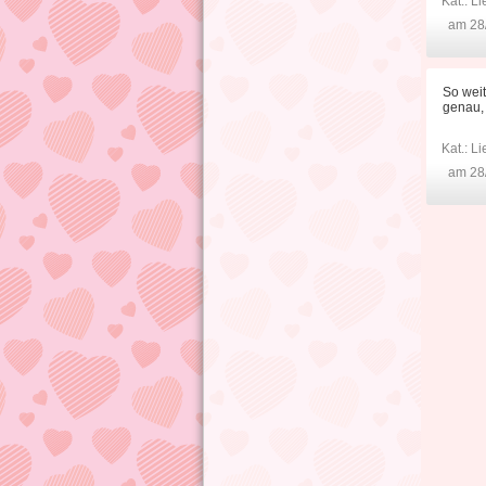
Kat.:
Li
am 28
So weit
genau, 
Kat.:
Li
am 28