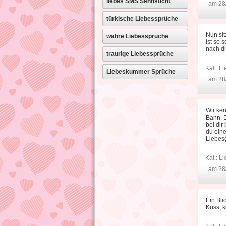
liebes SMS Sehnsucht
am 28
türkische Liebessprüche
Nun sit
wahre Liebessprüche
ist so 
nach di
traurige Liebessprüche
Kat.:
Li
Liebeskummer Sprüche
am 28
Wir ken
Bann. D
bei dir
du eine
Liebes
Kat.:
Li
am 28
Ein Bli
Kuss, k