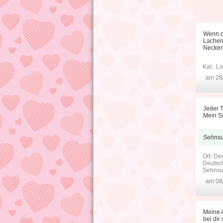
Wenn du
Lachen
Neckere
Kat.:
Li
am 28
Jeder T
Mein Sc
Sehnsu
Ort: De
Deutsch
Sehnsu
am 08
Meine A
bei dir