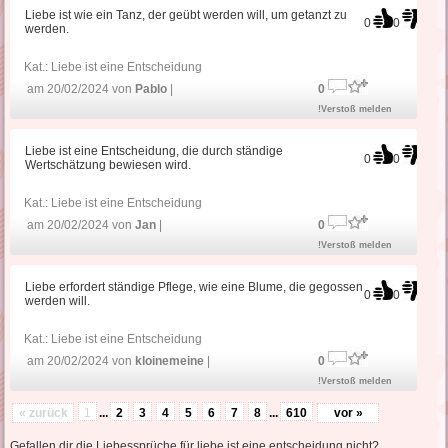
Liebe ist wie ein Tanz, der geübt werden will, um getanzt zu
0
0
werden.
Kat.:
Liebe ist eine Entscheidung
am 20/02/2024 von
Pablo
|
0
!Verstoß melden
Liebe ist eine Entscheidung, die durch ständige
0
0
Wertschätzung bewiesen wird.
Kat.:
Liebe ist eine Entscheidung
am 20/02/2024 von
Jan
|
0
!Verstoß melden
Liebe erfordert ständige Pflege, wie eine Blume, die gegossen
0
0
werden will.
Kat.:
Liebe ist eine Entscheidung
am 20/02/2024 von
kloinemeine
|
0
!Verstoß melden
« zurück
1
...
2
3
4
5
6
7
8
...
610
vor »
Gefallen dir die Liebessprüche für liebe ist eine entscheidung nicht?