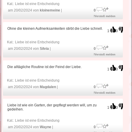
Kat.:
Liebe ist eine Entscheidung
am 20/02/2024 von
kloinemeine
|
0
!Verstoß melden
Ohne die kleinen Aufmerksamkeiten stirbt die Liebe schnell.
1
0
Kat.:
Liebe ist eine Entscheidung
am 20/02/2024 von
Silvia
|
0
!Verstoß melden
Die alltägliche Routine ist der Feind der Liebe.
1
0
Kat.:
Liebe ist eine Entscheidung
am 20/02/2024 von
Magdalen
|
0
!Verstoß melden
Liebe ist wie ein Garten, der gepflegt werden will, um zu
1
0
gedeihen.
Kat.:
Liebe ist eine Entscheidung
am 20/02/2024 von
Wayne
|
0