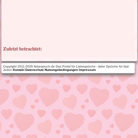
Zuletzt betrachtet:
Copyright 2011-2026 liebespruch.de Das Portal für Liebesprüche - liebe Sprüche für fast
Jeden
Kontakt
Datenschutz
Nutzungsbedingungen
Impressum