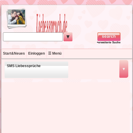
▼
+erweiterte Suche
Start&Neues
Einloggen
☰ Menü
SMS Liebessprüche
▼
schöne Liebessprüche
kurze Liebessprüche
englische Liebessprüche