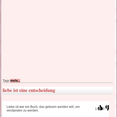
lustige Liebessprüche
liebes SMS Sehnsucht
türkische Liebessprüche
wahre Liebessprüche
traurige Liebessprüche
Tags
mehr...
liebe ist eine entscheidung
Liebeskummer Sprüche
Liebe ist wie ein Buch, das gelesen werden will, um
1
0
verstanden zu werden.