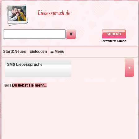
▼
+erweiterte Suche
Start&Neues
Einloggen
☰ Menü
SMS Liebessprüche
▼
schöne Liebessprüche
Tags
Du liebst sie
mehr...
kurze Liebessprüche
englische Liebessprüche