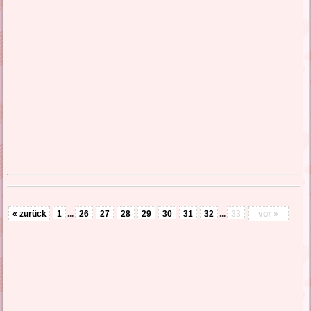
lustige Liebessprüche
liebes SMS Sehnsucht
türkische Liebessprüche
wahre Liebessprüche
traurige Liebessprüche
« zurück
1
...
26
27
28
29
30
31
32
...
33
vor »
Liebeskummer Sprüche