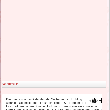
lustige Liebessprüche
liebes SMS Sehnsucht
türkische Liebessprüche
wahre Liebessprüche
traurige Liebessprüche
sommer
Liebeskummer Sprüche
Die Ehe ist wie das Kalenderjahr. Sie beginnt im Frühling
3
0
wenn die Schmetterlinge im Bauch fliegen. Sie erlebt mit der
Hochzeit den heißen Sommer. Es kommt irgendwann ein stürmischer
Herbst und vielleicht auch mal ein kalter Winter, doch nach jedem Winter