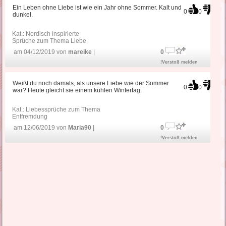
Ein Leben ohne Liebe ist wie ein Jahr ohne Sommer. Kalt und
0
0
dunkel.
Kat.:
Nordisch inspirierte
Sprüche zum Thema Liebe
am 04/12/2019 von
mareike
|
0
!Verstoß melden
Weißt du noch damals, als unsere Liebe wie der Sommer
0
0
war? Heute gleicht sie einem kühlen Wintertag.
Kat.:
Liebessprüche zum Thema
Entfremdung
am 12/06/2019 von
Maria90
|
0
!Verstoß melden