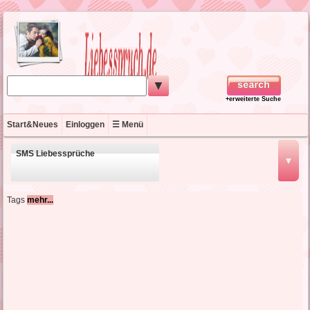
▼
+erweiterte Suche
Start&Neues
Einloggen
☰ Menü
SMS Liebessprüche
▼
schöne Liebessprüche
Tags
mehr...
kurze Liebessprüche
englische Liebessprüche