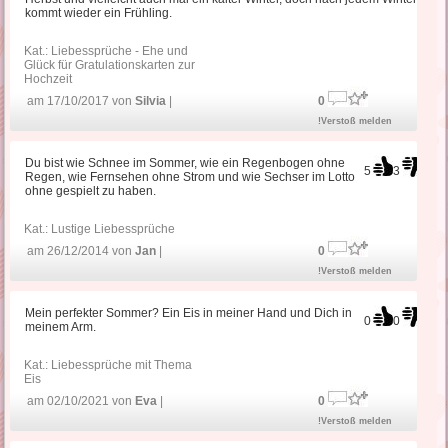
kommt wieder ein Frühling.
Kat.:
Liebessprüche - Ehe und
Glück für Gratulationskarten zur
Hochzeit
am 17/10/2017 von
Silvia
|
0
!Verstoß melden
Du bist wie Schnee im Sommer, wie ein Regenbogen ohne
5
3
Regen, wie Fernsehen ohne Strom und wie Sechser im Lotto
ohne gespielt zu haben.
Kat.:
Lustige Liebessprüche
am 26/12/2014 von
Jan
|
0
!Verstoß melden
Mein perfekter Sommer? Ein Eis in meiner Hand und Dich in
0
0
meinem Arm.
Kat.:
Liebessprüche mit Thema
Eis
am 02/10/2021 von
Eva
|
0
!Verstoß melden