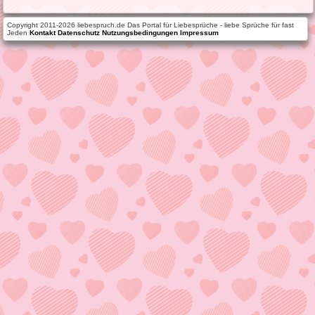
Copyright 2011-2026 liebespruch.de Das Portal für Liebesprüche - liebe Sprüche für fast
Jeden
Kontakt
Datenschutz
Nutzungsbedingungen
Impressum