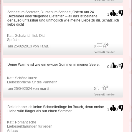
Schnee im Sommer, Blumen im Schnee, Ostern am 24.
1
2
Dezember oder fliegende Elefanten – all das ist beinahe
genauso unfassbar und unmöglich wie meine Liebe zu dir. Schatz, ich
liebe dich!
Kat.:
Schatz ich lieb Dich
Sprüche
am 25/02/2013 von
Tanja
|
0
!Verstoß melden
Deine Wärme ist wie ein ewiger Sommer in meiner Seele.
0
0
Kat.:
Schöne kurze
Liebessprüche für die Partnerin
am 25/04/2024 von
marti
|
0
!Verstoß melden
Bei dir habe ich keine Schmetterlinge im Bauch, denn meine
3
3
Liebe wärt länger als nur einen Sommer.
Kat.:
Romantische
Liebeserklärungen für jeden
Anlass