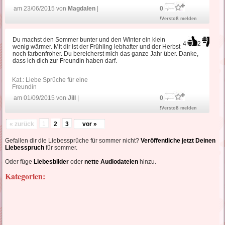
am 23/06/2015 von
Magdalen
|
0
!Verstoß melden
Du machst den Sommer bunter und den Winter ein klein
4
2
wenig wärmer. Mit dir ist der Frühling lebhafter und der Herbst
noch farbenfroher. Du bereicherst mich das ganze Jahr über. Danke,
dass ich dich zur Freundin haben darf.
Kat.:
Liebe Sprüche für eine
Freundin
am 01/09/2015 von
Jill
|
0
!Verstoß melden
« zurück
1
2
3
vor »
Gefallen dir die Liebessprüche für sommer nicht?
Veröffentliche jetzt Deinen
Liebesspruch
für sommer.
Oder füge
Liebesbilder
oder
nette Audiodateien
hinzu.
Kategorien: