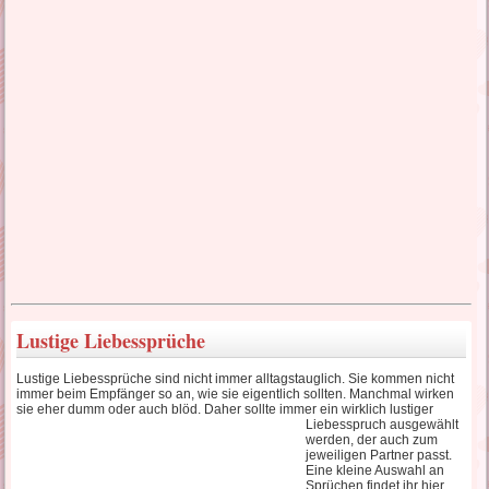
lustige Liebessprüche
liebes SMS Sehnsucht
türkische Liebessprüche
wahre Liebessprüche
traurige Liebessprüche
Lustige Liebessprüche
Lustige Liebessprüche sind nicht immer alltagstauglich. Sie kommen nicht
immer beim Empfänger so an, wie sie eigentlich sollten. Manchmal wirken
Liebeskummer Sprüche
sie eher dumm oder auch blöd
. Daher sollte immer ein wirklich lustiger
Liebesspruch ausgewählt
werden, der auch zum
jeweiligen Partner passt.
Eine kleine Auswahl an
Sprüchen findet ihr hier.