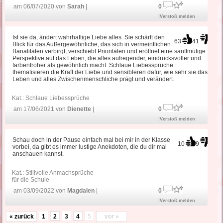
am 06/07/2020 von
Sarah
|
0
!Verstoß melden
Ist sie da, ändert wahrhaftige Liebe alles. Sie schärft den
63
41
Blick für das Außergewöhnliche, das sich in vermeintlichen
Banalitäten verbirgt, verschiebt Prioritäten und eröffnet eine sanftmütige
Perspektive auf das Leben, die alles aufregender, eindrucksvoller und
farbenfroher als gewöhnlich macht. Schlaue Liebessprüche
thematisieren die Kraft der Liebe und sensibleren dafür, wie sehr sie das
Leben und alles Zwischenmenschliche prägt und verändert.
Kat.:
Schlaue Liebessprüche
am 17/06/2021 von
Dienette
|
0
!Verstoß melden
Schau doch in der Pause einfach mal bei mir in der Klasse
10
9
vorbei, da gibt es immer lustige Anekdoten, die du dir mal
anschauen kannst.
Kat.:
Stillvolle Anmachsprüche
für die Schule
am 03/09/2022 von
Magdalen
|
0
!Verstoß melden
« zurück
1
2
3
4
5
vor »