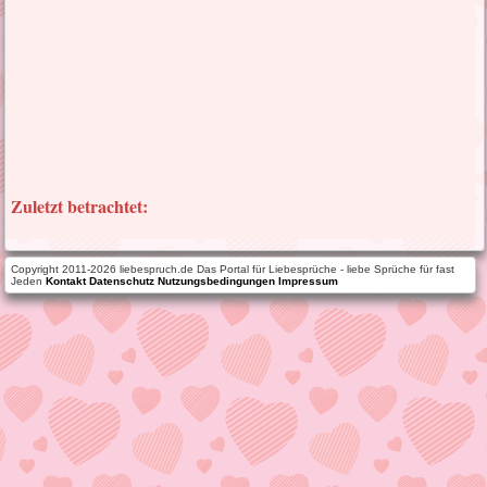
Zuletzt betrachtet:
Copyright 2011-2026 liebespruch.de Das Portal für Liebesprüche - liebe Sprüche für fast
Jeden
Kontakt
Datenschutz
Nutzungsbedingungen
Impressum