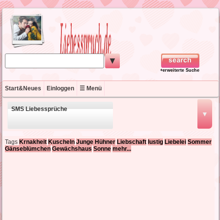
▼
+erweiterte Suche
Start&Neues
Einloggen
☰ Menü
SMS Liebessprüche
▼
schöne Liebessprüche
Tags
Krnakheit
Kuscheln
Junge Hühner
Liebschaft
lustig
Liebelei
Sommer
Gänseblümchen
Gewächshaus
Sonne
mehr...
kurze Liebessprüche
englische Liebessprüche