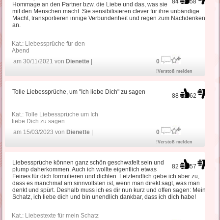
84
58
Hommage an den Partner bzw. die Liebe und das, was sie
mit den Menschen macht. Sie sensibilisieren clever für ihre unbändige
Macht, transportieren innige Verbundenheit und regen zum Nachdenken
an.
Kat.:
Liebessprüche für den
Abend
am 30/11/2021 von
Dienette
|
0
!Verstoß melden
Tolle Liebessprüche, um "Ich liebe Dich" zu sagen
88
62
Kat.:
Tolle Liebessprüche um Ich
liebe Dich zu sagen
am 15/03/2023 von
Dienette
|
0
!Verstoß melden
Liebessprüche können ganz schön geschwafelt sein und
82
57
plump daherkommen. Auch ich wollte eigentlich etwas
Feines für dich formulieren und dichten. Letztendlich gebe ich aber zu,
dass es manchmal am sinnvollsten ist, wenn man direkt sagt, was man
denkt und spürt. Deshalb muss ich es dir nun kurz und offen sagen: Mein
Schatz, ich liebe dich und bin unendlich dankbar, dass ich dich habe!
Kat.:
Liebestexte für mein Schatz