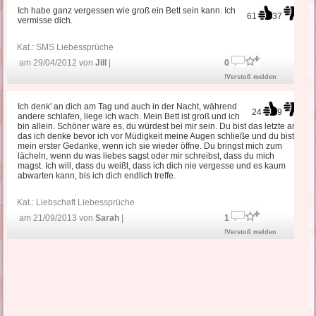
Ich habe ganz vergessen wie groß ein Bett sein kann. Ich
61
37
vermisse dich.
Kat.:
SMS Liebessprüche
am 29/04/2012 von
Jill
|
0
!Verstoß melden
Ich denk' an dich am Tag und auch in der Nacht, während
24
9
andere schlafen, liege ich wach. Mein Bett ist groß und ich
bin allein. Schöner wäre es, du würdest bei mir sein. Du bist das letzte an
das ich denke bevor ich vor Müdigkeit meine Augen schließe und du bist
mein erster Gedanke, wenn ich sie wieder öffne. Du bringst mich zum
lächeln, wenn du was liebes sagst oder mir schreibst, dass du mich
magst. Ich will, dass du weißt, dass ich dich nie vergesse und es kaum
abwarten kann, bis ich dich endlich treffe.
Kat.:
Liebschaft Liebessprüche
am 21/09/2013 von
Sarah
|
1
!Verstoß melden