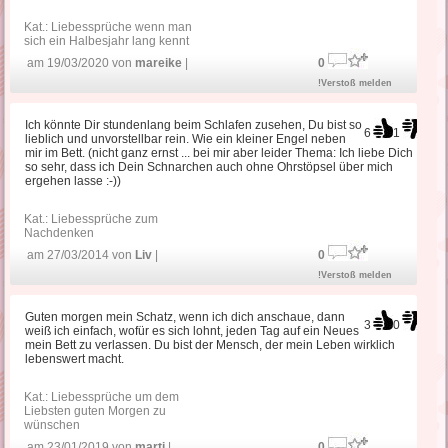
Kat.:
Liebessprüche wenn man
sich ein Halbesjahr lang kennt
am 19/03/2020 von
mareike
|
0
!Verstoß melden
Ich könnte Dir stundenlang beim Schlafen zusehen, Du bist so
6
1
lieblich und unvorstellbar rein. Wie ein kleiner Engel neben
mir im Bett. (nicht ganz ernst ... bei mir aber leider Thema: Ich liebe Dich
so sehr, dass ich Dein Schnarchen auch ohne Ohrstöpsel über mich
ergehen lasse :-))
Kat.:
Liebessprüche zum
Nachdenken
am 27/03/2014 von
Liv
|
0
!Verstoß melden
Guten morgen mein Schatz, wenn ich dich anschaue, dann
3
0
weiß ich einfach, wofür es sich lohnt, jeden Tag auf ein Neues
mein Bett zu verlassen. Du bist der Mensch, der mein Leben wirklich
lebenswert macht.
Kat.:
Liebessprüche um dem
Liebsten guten Morgen zu
wünschen
am 23/01/2019 von
marti
|
0