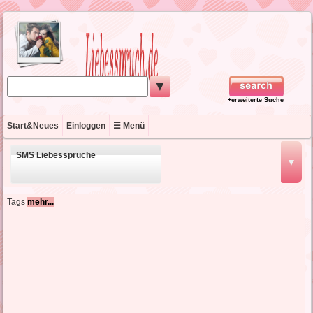
▼
+erweiterte Suche
Start&Neues
Einloggen
☰ Menü
SMS Liebessprüche
▼
schöne Liebessprüche
Tags
mehr...
kurze Liebessprüche
englische Liebessprüche