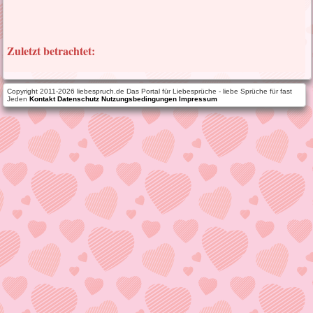
Zuletzt betrachtet:
Copyright 2011-2026 liebespruch.de Das Portal für Liebesprüche - liebe Sprüche für fast
Jeden
Kontakt
Datenschutz
Nutzungsbedingungen
Impressum