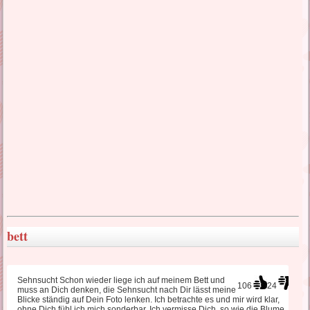
lustige Liebessprüche
liebes SMS Sehnsucht
türkische Liebessprüche
wahre Liebessprüche
traurige Liebessprüche
bett
Liebeskummer Sprüche
Sehnsucht Schon wieder liege ich auf meinem Bett und
106
24
muss an Dich denken, die Sehnsucht nach Dir lässt meine
Blicke ständig auf Dein Foto lenken. Ich betrachte es und mir wird klar,
ohne Dich fühl ich mich sonderbar. Ich vermisse Dich, so wie die Blume