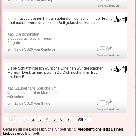
!Verstoß melden
In mir hast du deinen Pinguin gefunden, der schon in der Früh
3
0
applaudiert, wenn du aus dem Bett gekrochen kommst.
Kat.:
Die schönsten
Liebessprüche zum Thema
Pinguin
am 09/09/2020 von
Gustave
|
0
!Verstoß melden
Liebe Schlafmütze ich wünsche Dir einen wunderschönen
2
0
Morgen! Denk an mich, wenn Du Dich nochmal im Bett
umdrehst!
Kat.:
Zauberhafte Sprüche um
dem Liebsten guten Morgen zu
wünschen
am 22/08/2018 von
Silvie
|
0
!Verstoß melden
« zurück
1
2
3
4
5
6
7
vor »
Gefallen dir die Liebessprüche für bett nicht?
Veröffentliche jetzt Deinen
Liebesspruch
für bett.