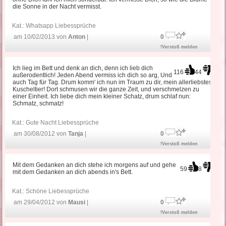
die Sonne in der Nacht vermisst.
Kat.:
Whatsapp Liebessprüche
am 10/02/2013 von
Anton
|
0
!Verstoß melden
Ich lieg im Bett und denk an dich, denn ich lieb dich
116
44
außerodentlich! Jeden Abend vermiss ich dich so arg, Und
auch Tag für Tag. Drum komm' ich nun im Traum zu dir, mein allerliebstes
Kuscheltier! Dort schmusen wir die ganze Zeit, und verschmelzen zu
einer Einheit. Ich liebe dich mein kleiner Schatz, drum schlaf nun:
Schmatz, schmatz!
Kat.:
Gute Nacht Liebessprüche
am 30/08/2012 von
Tanja
|
0
!Verstoß melden
Mit dem Gedanken an dich stehe ich morgens auf und gehe
59
8
mit dem Gedanken an dich abends in's Bett.
Kat.:
Schöne Liebessprüche
am 29/04/2012 von
Mausi
|
0
!Verstoß melden