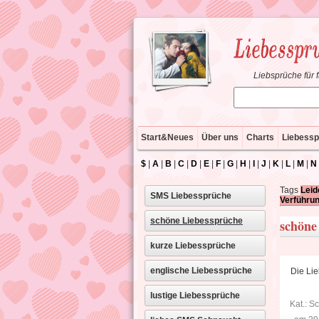
Liebsprüche für 
Start&Neues
Über uns
Charts
Liebessp
$
|
A
|
B
|
C
|
D
|
E
|
F
|
G
|
H
|
I
|
J
|
K
|
L
|
M
|
N
Tags
Leid
SMS Liebessprüche
Verführu
schöne Liebessprüche
schöne
kurze Liebessprüche
englische Liebessprüche
Die Lie
lustige Liebessprüche
Kat.:
Sc