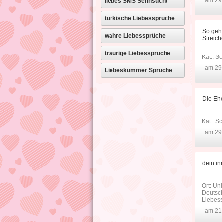
am 29/
liebes SMS Sehnsucht
türkische Liebessprüche
So geh
wahre Liebessprüche
Streich
traurige Liebessprüche
Kat.:
Sc
am 29/
Liebeskummer Sprüche
Die Eh
Kat.:
Sc
am 29/
dein in
Ort: Un
Deutsch
Liebes
am 21/