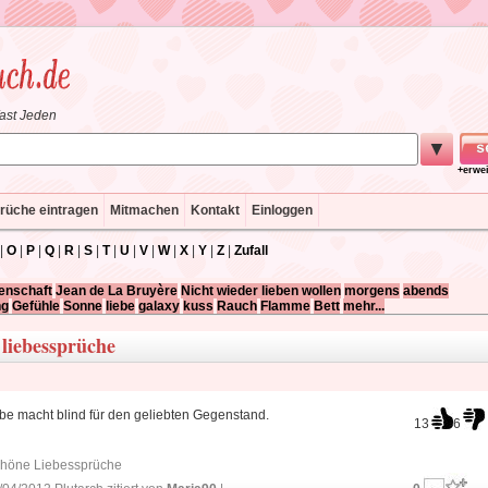
fast Jeden
▼
+erwe
rüche eintragen
Mitmachen
Kontakt
Einloggen
|
O
|
P
|
Q
|
R
|
S
|
T
|
U
|
V
|
W
|
X
|
Y
|
Z
|
Zufall
enschaft
Jean de La Bruyère
Nicht wieder lieben wollen
morgens
abends
ng
Gefühle
Sonne
liebe
galaxy
kuss
Rauch
Flamme
Bett
mehr...
 liebessprüche
be macht blind für den geliebten Gegenstand.
13
6
höne Liebessprüche