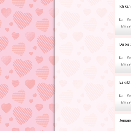
Ich kan
Kat.:
Sc
am 29
Du bist
Kat.:
Sc
am 29
Es gibt
Kat.:
Sc
am 29
Jemand