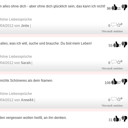
n alles ohne dich - aber ohne dich glücklich sein, das kann ich nicht!
96
11
höne Liebessprüche
/04/2012 von
Jette
|
0
!Verstoß melden
 alles, was ich will, suche und brauche. Du bist mein Leben!
55
7
höne Liebessprüche
/04/2012 von
Sarah
|
0
!Verstoß melden
 nichts Schöneres als dein Namen.
108
67
höne Liebessprüche
/04/2012 von
Anne84
|
0
!Verstoß melden
en vergessen wollen heißt, an ihn denken.
31
3