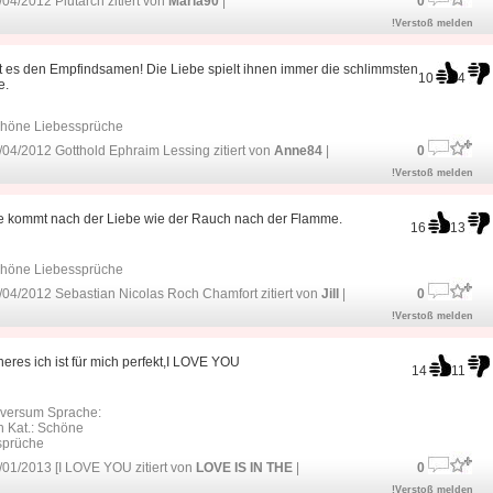
04/2012 Plutarch zitiert von
Maria90
|
0
!Verstoß melden
t es den Empfindsamen! Die Liebe spielt ihnen immer die schlimmsten
10
4
e.
höne Liebessprüche
04/2012 Gotthold Ephraim Lessing zitiert von
Anne84
|
0
!Verstoß melden
e kommt nach der Liebe wie der Rauch nach der Flamme.
16
13
höne Liebessprüche
04/2012 Sebastian Nicolas Roch Chamfort zitiert von
Jill
|
0
!Verstoß melden
neres ich ist für mich perfekt,I LOVE YOU
14
11
iversum Sprache:
 Kat.:
Schöne
sprüche
01/2013 [I LOVE YOU zitiert von
LOVE IS IN THE
|
0
!Verstoß melden