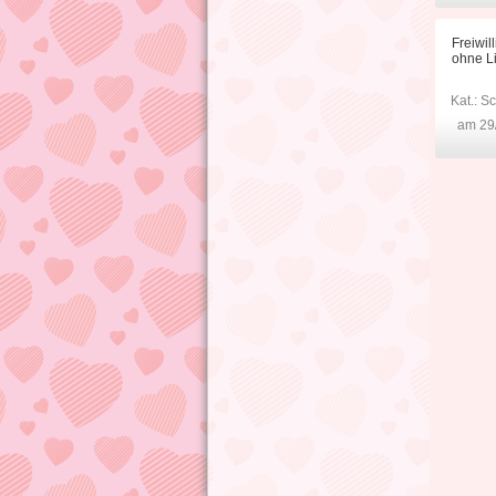
Freiwil
ohne L
Kat.:
Sc
am 29