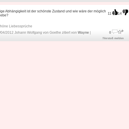
lige Abhängigkeit ist der schönste Zustand und wie wäre der möglich
11
14
iebe?
höne Liebessprüche
/04/2012 Johann Wolfgang von Goethe zitiert von
Wayne
|
0
!Verstoß melden