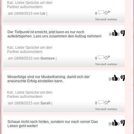
Kat.:
Liebe Sprüche um den
Partner aufzumuntern
am 18/08/2015 von
Liv
|
0
!Verstoß melden
Der Tiefpunkt ist erreicht, jetzt kann es nur noch
3
2
aufwärtsgehen. Lass uns zusammen den Aufzug nehmen!
Kat.:
Liebe Sprüche um den
Partner aufzumuntern
am 18/08/2015 von
Gustave
|
0
!Verstoß melden
Misserfolge sind nur Muskeltraining, damit sich der
0
0
erwünschte Erfolg einstellen kann.
Kat.:
Liebe Sprüche um den
Partner aufzumuntern
am 18/08/2015 von
Sarah
|
0
!Verstoß melden
Schaue nicht nach hinten, sondern nur nach vorne! Das
0
0
Leben geht weiter!