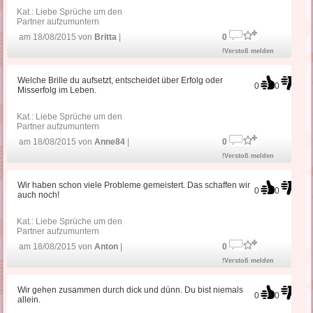
Kat.:
Liebe Sprüche um den
Partner aufzumuntern
am 18/08/2015 von
Britta
|
0
!Verstoß melden
Welche Brille du aufsetzt, entscheidet über Erfolg oder
0
0
Misserfolg im Leben.
Kat.:
Liebe Sprüche um den
Partner aufzumuntern
am 18/08/2015 von
Anne84
|
0
!Verstoß melden
Wir haben schon viele Probleme gemeistert. Das schaffen wir
0
0
auch noch!
Kat.:
Liebe Sprüche um den
Partner aufzumuntern
am 18/08/2015 von
Anton
|
0
!Verstoß melden
Wir gehen zusammen durch dick und dünn. Du bist niemals
0
0
allein.