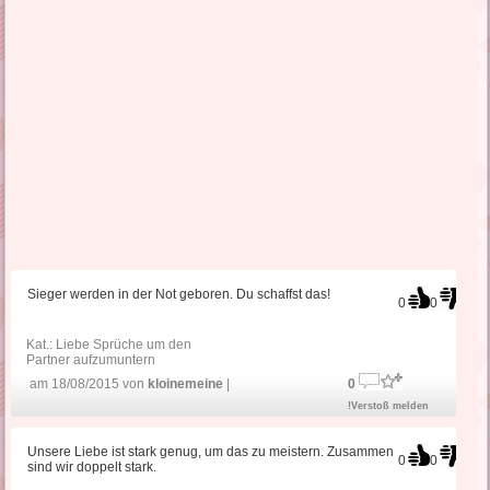
Sieger werden in der Not geboren. Du schaffst das!
0
0
Kat.:
Liebe Sprüche um den
Partner aufzumuntern
am 18/08/2015 von
kloinemeine
|
0
!Verstoß melden
Unsere Liebe ist stark genug, um das zu meistern. Zusammen
0
0
sind wir doppelt stark.