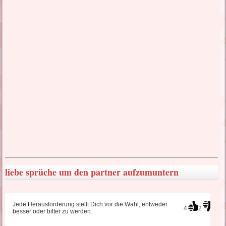
lustige Liebessprüche
liebes SMS Sehnsucht
türkische Liebessprüche
wahre Liebessprüche
traurige Liebessprüche
liebe sprüche um den partner aufzumuntern
Liebeskummer Sprüche
Jede Herausforderung stellt Dich vor die Wahl, entweder
4
2
besser oder bitter zu werden.