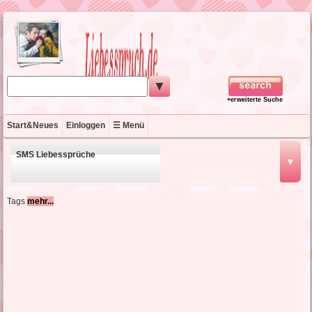
▼
+erweiterte Suche
Start&Neues
Einloggen
☰ Menü
SMS Liebessprüche
▼
schöne Liebessprüche
Tags
mehr...
kurze Liebessprüche
englische Liebessprüche