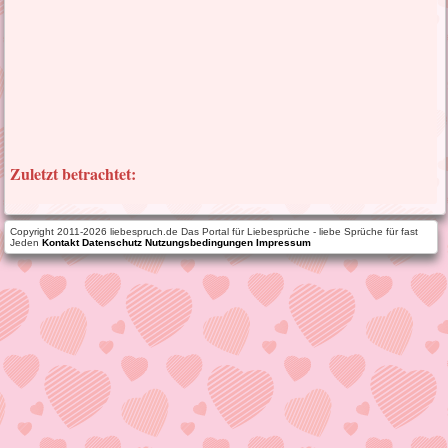
Zuletzt betrachtet:
Copyright 2011-2026 liebespruch.de Das Portal für Liebesprüche - liebe Sprüche für fast
Jeden
Kontakt
Datenschutz
Nutzungsbedingungen
Impressum