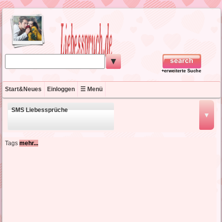
▼
+erweiterte Suche
Start&Neues
Einloggen
☰ Menü
SMS Liebessprüche
▼
schöne Liebessprüche
Tags
mehr...
kurze Liebessprüche
englische Liebessprüche