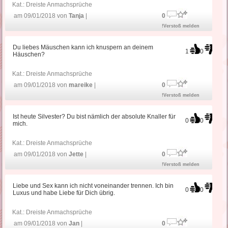
Kat.:
Dreiste Anmachsprüche
am 09/01/2018 von
Tanja
|
0
!Verstoß melden
Du liebes Mäuschen kann ich knuspern an deinem
1
0
Häuschen?
Kat.:
Dreiste Anmachsprüche
am 09/01/2018 von
mareike
|
0
!Verstoß melden
Ist heute Silvester? Du bist nämlich der absolute Knaller für
0
0
mich.
Kat.:
Dreiste Anmachsprüche
am 09/01/2018 von
Jette
|
0
!Verstoß melden
Liebe und Sex kann ich nicht voneinander trennen. Ich bin
0
0
Luxus und habe Liebe für Dich übrig.
Kat.:
Dreiste Anmachsprüche
am 09/01/2018 von
Jan
|
0