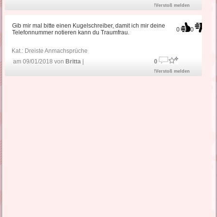
!Verstoß melden
Gib mir mal bitte einen Kugelschreiber, damit ich mir deine
0
0
Telefonnummer notieren kann du Traumfrau.
Kat.:
Dreiste Anmachsprüche
am 09/01/2018 von
Britta
|
0
!Verstoß melden