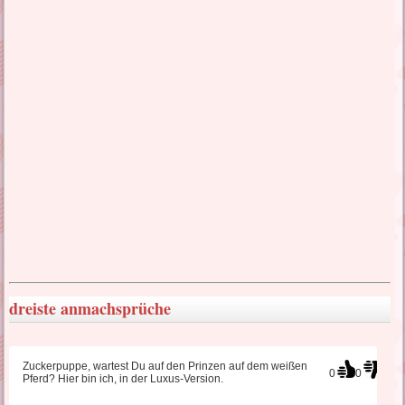
lustige Liebessprüche
liebes SMS Sehnsucht
türkische Liebessprüche
wahre Liebessprüche
traurige Liebessprüche
dreiste anmachsprüche
Liebeskummer Sprüche
Zuckerpuppe, wartest Du auf den Prinzen auf dem weißen
0
0
Pferd? Hier bin ich, in der Luxus-Version.