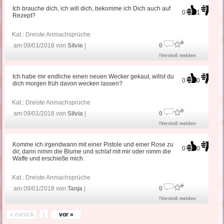
Ich brauche dich, ich will dich, bekomme ich Dich auch auf
0
1
Rezept?
Kat.:
Dreiste Anmachsprüche
am 09/01/2018 von
Silvie
|
0
!Verstoß melden
Ich habe mir endliche einen neuen Wecker gekaut, willst du
0
0
dich morgen früh davon wecken lassen?
Kat.:
Dreiste Anmachsprüche
am 09/01/2018 von
Silvia
|
0
!Verstoß melden
Komme ich irgendwann mit einer Pistole und einer Rose zu
0
0
dir, dann nimm die Blume und schlaf mit mir oder nimm die
Waffe und erschieße mich.
Kat.:
Dreiste Anmachsprüche
am 09/01/2018 von
Tanja
|
0
!Verstoß melden
« zurück
1
vor »