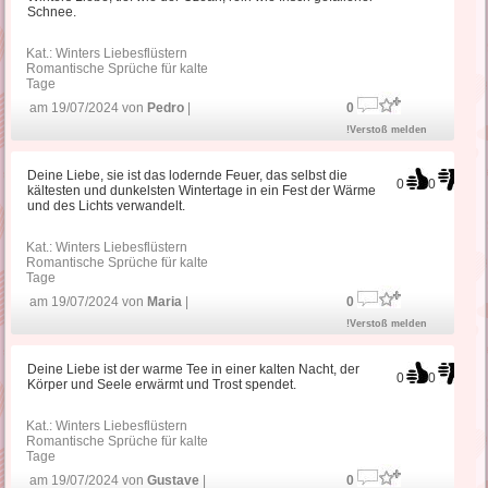
Schnee.
Kat.:
Winters Liebesflüstern
Romantische Sprüche für kalte
Tage
am 19/07/2024 von
Pedro
|
0
!Verstoß melden
Deine Liebe, sie ist das lodernde Feuer, das selbst die
0
0
kältesten und dunkelsten Wintertage in ein Fest der Wärme
und des Lichts verwandelt.
Kat.:
Winters Liebesflüstern
Romantische Sprüche für kalte
Tage
am 19/07/2024 von
Maria
|
0
!Verstoß melden
Deine Liebe ist der warme Tee in einer kalten Nacht, der
0
0
Körper und Seele erwärmt und Trost spendet.
Kat.:
Winters Liebesflüstern
Romantische Sprüche für kalte
Tage
am 19/07/2024 von
Gustave
|
0