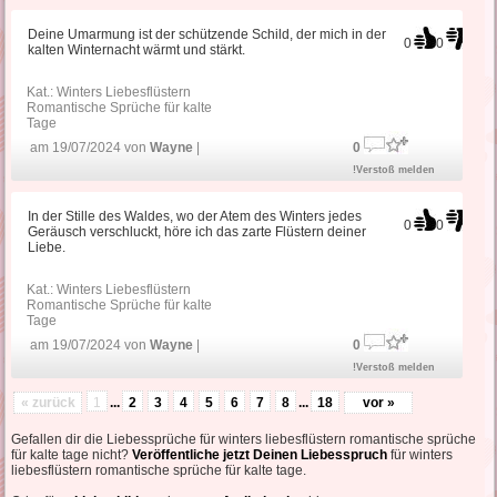
Deine Umarmung ist der schützende Schild, der mich in der
0
0
kalten Winternacht wärmt und stärkt.
Kat.:
Winters Liebesflüstern
Romantische Sprüche für kalte
Tage
am 19/07/2024 von
Wayne
|
0
!Verstoß melden
In der Stille des Waldes, wo der Atem des Winters jedes
0
0
Geräusch verschluckt, höre ich das zarte Flüstern deiner
Liebe.
Kat.:
Winters Liebesflüstern
Romantische Sprüche für kalte
Tage
am 19/07/2024 von
Wayne
|
0
!Verstoß melden
« zurück
1
...
2
3
4
5
6
7
8
...
18
vor »
Gefallen dir die Liebessprüche für winters liebesflüstern romantische sprüche
für kalte tage nicht?
Veröffentliche jetzt Deinen Liebesspruch
für winters
liebesflüstern romantische sprüche für kalte tage.