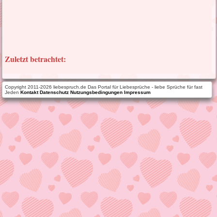
Zuletzt betrachtet:
Copyright 2011-2026 liebespruch.de Das Portal für Liebesprüche - liebe Sprüche für fast
Jeden
Kontakt
Datenschutz
Nutzungsbedingungen
Impressum