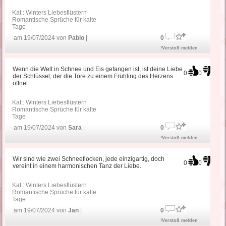
Kat.:
Winters Liebesflüstern
Romantische Sprüche für kalte
Tage
am 19/07/2024 von
Pablo
|
0
!Verstoß melden
Wenn die Welt in Schnee und Eis gefangen ist, ist deine Liebe
0
0
der Schlüssel, der die Tore zu einem Frühling des Herzens
öffnet.
Kat.:
Winters Liebesflüstern
Romantische Sprüche für kalte
Tage
am 19/07/2024 von
Sara
|
0
!Verstoß melden
Wir sind wie zwei Schneeflocken, jede einzigartig, doch
0
0
vereint in einem harmonischen Tanz der Liebe.
Kat.:
Winters Liebesflüstern
Romantische Sprüche für kalte
Tage
am 19/07/2024 von
Jan
|
0
!Verstoß melden