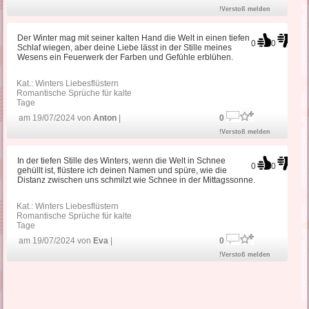
!Verstoß melden
Der Winter mag mit seiner kalten Hand die Welt in einen tiefen
0
0
Schlaf wiegen, aber deine Liebe lässt in der Stille meines
Wesens ein Feuerwerk der Farben und Gefühle erblühen.
Kat.:
Winters Liebesflüstern
Romantische Sprüche für kalte
Tage
am 19/07/2024 von
Anton
|
0
!Verstoß melden
In der tiefen Stille des Winters, wenn die Welt in Schnee
0
0
gehüllt ist, flüstere ich deinen Namen und spüre, wie die
Distanz zwischen uns schmilzt wie Schnee in der Mittagssonne.
Kat.:
Winters Liebesflüstern
Romantische Sprüche für kalte
Tage
am 19/07/2024 von
Eva
|
0
!Verstoß melden