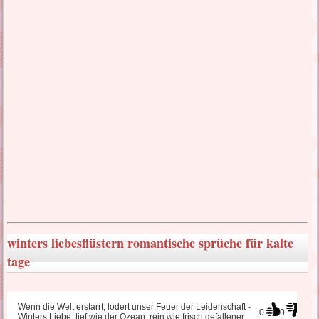
lustige Liebessprüche
liebes SMS Sehnsucht
türkische Liebessprüche
wahre Liebessprüche
traurige Liebessprüche
winters liebesflüstern romantische sprüche für kalte
tage
Liebeskummer Sprüche
Wenn die Welt erstarrt, lodert unser Feuer der Leidenschaft -
0
0
Winters Liebe, tief wie der Ozean, rein wie frisch gefallener