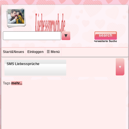
▼
+erweiterte Suche
Start&Neues
Einloggen
☰ Menü
SMS Liebessprüche
▼
schöne Liebessprüche
Tags
mehr...
kurze Liebessprüche
englische Liebessprüche