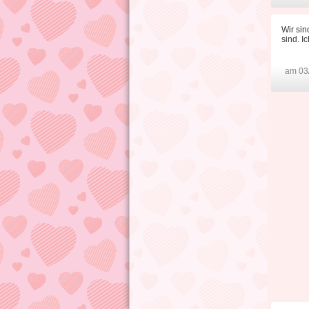
Wir sin
sind. I
am 03