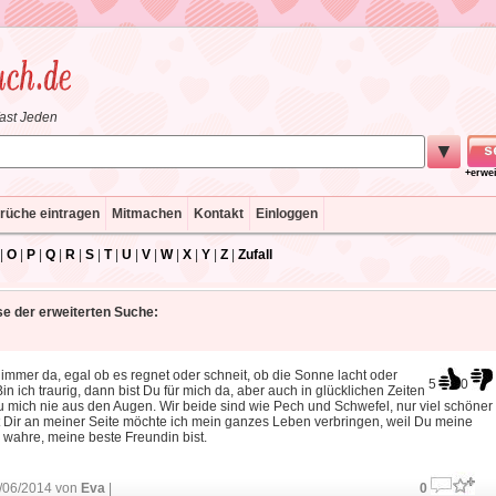
fast Jeden
▼
+erwe
rüche eintragen
Mitmachen
Kontakt
Einloggen
|
O
|
P
|
Q
|
R
|
S
|
T
|
U
|
V
|
W
|
X
|
Y
|
Z
|
Zufall
e der erweiterten Suche:
 immer da, egal ob es regnet oder schneit, ob die Sonne lacht oder
5
0
Bin ich traurig, dann bist Du für mich da, aber auch in glücklichen Zeiten
u mich nie aus den Augen. Wir beide sind wie Pech und Schwefel, nur viel schöner
 Dir an meiner Seite möchte ich mein ganzes Leben verbringen, weil Du meine
 wahre, meine beste Freundin bist.
/06/2014 von
Eva
|
0