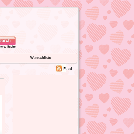
iterte Suche
Wunschliste
Feed