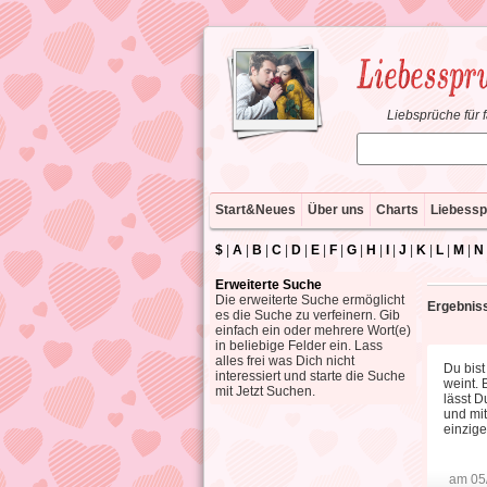
Liebsprüche für 
Start&Neues
Über uns
Charts
Liebessp
$
|
A
|
B
|
C
|
D
|
E
|
F
|
G
|
H
|
I
|
J
|
K
|
L
|
M
|
N
Erweiterte Suche
Die erweiterte Suche ermöglicht
Ergebniss
es die Suche zu verfeinern. Gib
einfach ein oder mehrere Wort(e)
in beliebige Felder ein. Lass
alles frei was Dich nicht
Du bist
interessiert und starte die Suche
weint. 
mit Jetzt Suchen.
lässt D
und mit
einzige
am 05