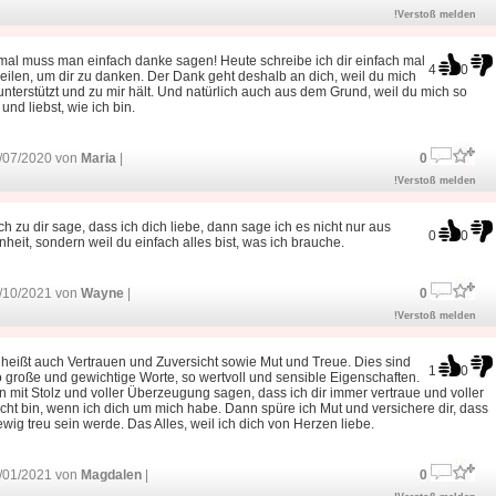
!Verstoß melden
al muss man einfach danke sagen! Heute schreibe ich dir einfach mal
4
0
eilen, um dir zu danken. Der Dank geht deshalb an dich, weil du mich
nterstützt und zu mir hält. Und natürlich auch aus dem Grund, weil du mich so
und liebst, wie ich bin.
/07/2020 von
Maria
|
0
!Verstoß melden
h zu dir sage, dass ich dich liebe, dann sage ich es nicht nur aus
0
0
eit, sondern weil du einfach alles bist, was ich brauche.
/10/2021 von
Wayne
|
0
!Verstoß melden
heißt auch Vertrauen und Zuversicht sowie Mut und Treue. Dies sind
1
0
o große und gewichtige Worte, so wertvoll und sensible Eigenschaften.
n mit Stolz und voller Überzeugung sagen, dass ich dir immer vertraue und voller
cht bin, wenn ich dich um mich habe. Dann spüre ich Mut und versichere dir, dass
 ewig treu sein werde. Das Alles, weil ich dich von Herzen liebe.
/01/2021 von
Magdalen
|
0