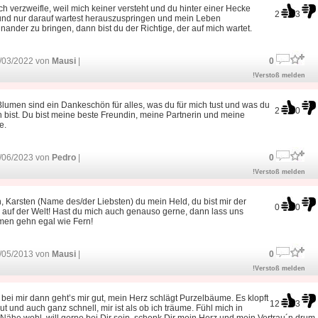
h verzweifle, weil mich keiner versteht und du hinter einer Hecke
2
3
 und nur darauf wartest herauszuspringen und mein Leben
nander zu bringen, dann bist du der Richtige, der auf mich wartet.
/03/2022 von
Mausi
|
0
!Verstoß melden
lumen sind ein Dankeschön für alles, was du für mich tust und was du
2
0
h bist. Du bist meine beste Freundin, meine Partnerin und meine
e.
/06/2023 von
Pedro
|
0
!Verstoß melden
, Karsten (Name des/der Liebsten) du mein Held, du bist mir der
0
0
 auf der Welt! Hast du mich auch genauso gerne, dann lass uns
en gehn egal wie Fern!
/05/2013 von
Mausi
|
0
!Verstoß melden
 bei mir dann geht’s mir gut, mein Herz schlägt Purzelbäume. Es klopft
12
3
ut und auch ganz schnell, mir ist als ob ich träume. Fühl mich in