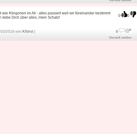
!Verstoß melden
d wie Klingonen im All - alles passiert weil wir füreinander bestimmt
0
0
ch liebe Dich über alles, mein Schatz!
/10/2018 von
Kfürst
|
0
!Verstoß melden