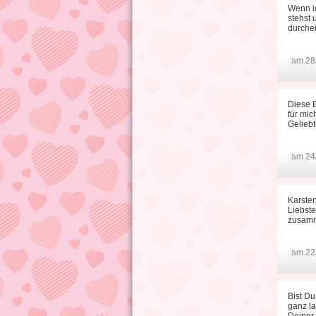
Wenn ic
stehst
durchei
am 28
Diese B
für mic
Geliebt
am 24
Karsten
Liebste
zusamm
am 22
Bist Du
ganz la