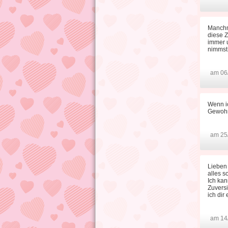
Manchm
diese Z
immer u
nimmst 
am 06
Wenn ic
Gewohnh
am 25
Lieben 
alles s
Ich kan
Zuversi
ich dir
am 14