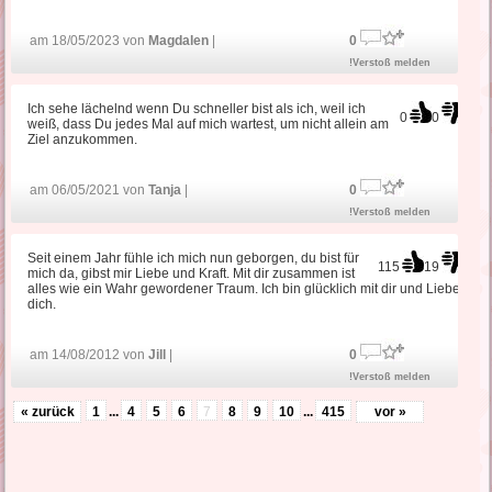
am 18/05/2023 von
Magdalen
|
0
!Verstoß melden
Ich sehe lächelnd wenn Du schneller bist als ich, weil ich
0
0
weiß, dass Du jedes Mal auf mich wartest, um nicht allein am
Ziel anzukommen.
am 06/05/2021 von
Tanja
|
0
!Verstoß melden
Seit einem Jahr fühle ich mich nun geborgen, du bist für
115
19
mich da, gibst mir Liebe und Kraft. Mit dir zusammen ist
alles wie ein Wahr gewordener Traum. Ich bin glücklich mit dir und Liebe
dich.
am 14/08/2012 von
Jill
|
0
!Verstoß melden
« zurück
1
...
4
5
6
7
8
9
10
...
415
vor »