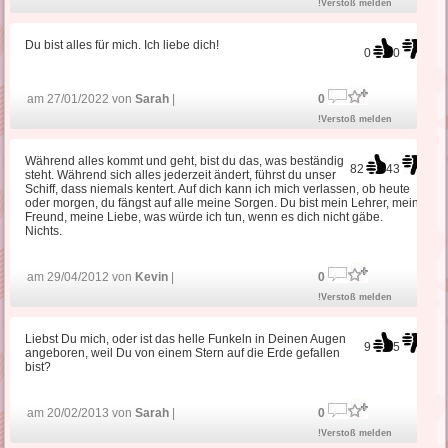
!Verstoß melden
Du bist alles für mich. Ich liebe dich!
0
0
am 27/01/2022 von
Sarah
|
0
!Verstoß melden
Während alles kommt und geht, bist du das, was beständig
82
43
steht. Während sich alles jederzeit ändert, führst du unser
Schiff, dass niemals kentert. Auf dich kann ich mich verlassen, ob heute
oder morgen, du fängst auf alle meine Sorgen. Du bist mein Lehrer, mein
Freund, meine Liebe, was würde ich tun, wenn es dich nicht gäbe.
Nichts.
am 29/04/2012 von
Kevin
|
0
!Verstoß melden
Liebst Du mich, oder ist das helle Funkeln in Deinen Augen
9
5
angeboren, weil Du von einem Stern auf die Erde gefallen
bist?
am 20/02/2013 von
Sarah
|
0
!Verstoß melden