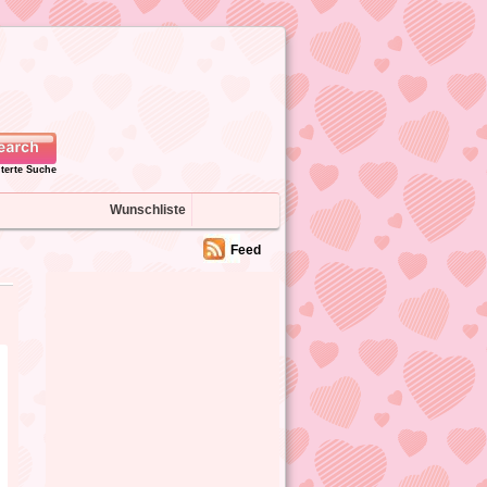
iterte Suche
Wunschliste
Feed