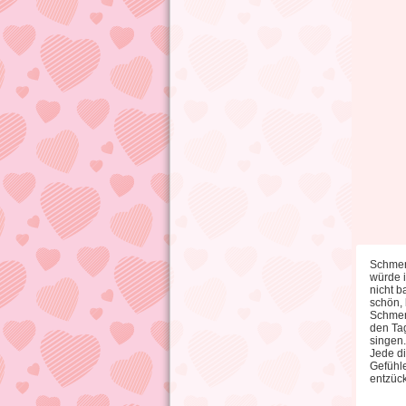
Schmerz
würde i
nicht b
schön, 
Schmerz
den Tag
singen.
Jede di
Gefühle
entzück