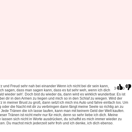
 und Freud sehr nah bei einander Wenn ich nicht bei dir sein kann,
3
0
ch sagen, dass man sagen kann, dass es tut sehr weh, wenn ich dich
ald wieder seh'. Doch bist du wieder da, dann wird es wirklich wunderbar. Es ist
bei dir in den Armen zu liegen und mich so in den Schlaf zu wiegen. Wird der
 in meiner Brust zu groß, dann setzt ich mich ins Auto und fahre einfach los. Um
 oder die Nacht mit dir zu verbringen dann fängt meine Seele so richtig an zu
 Jede Tränen die ich lasse laufen, kann man mit keinem Geld der Welt kaufen.
eser Tränen ist nicht mehr nur für mich, denn so sehr liebe ich dich. Meine
 lassen sich nicht in Worte ausdrücken, du schaffst es mich immer wieder zu
en. Du machst mich jederzeit sehr froh und ich denke, ich dich ebenso.