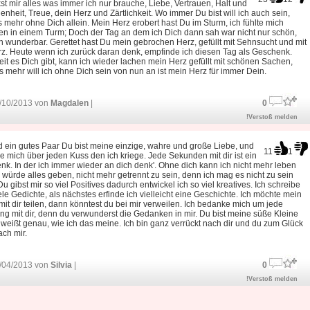
t mir alles was immer ich nur brauche, Liebe, Vertrauen, Halt und
nheit, Treue, dein Herz und Zärtlichkeit. Wo immer Du bist will ich auch sein,
 mehr ohne Dich allein. Mein Herz erobert hast Du im Sturm, ich fühlte mich
en in einem Turm; Doch der Tag an dem ich Dich dann sah war nicht nur schön,
 wunderbar. Gerettet hast Du mein gebrochen Herz, gefüllt mit Sehnsucht und mit
z. Heute wenn ich zurück daran denk, empfinde ich diesen Tag als Geschenk.
it es Dich gibt, kann ich wieder lachen mein Herz gefüllt mit schönen Sachen,
 mehr will ich ohne Dich sein von nun an ist mein Herz für immer Dein.
/10/2013 von
Magdalen
|
0
!Verstoß melden
d ein gutes Paar Du bist meine einzige, wahre und große Liebe, und
11
1
ue mich über jeden Kuss den ich kriege. Jede Sekunden mit dir ist ein
k. In der ich immer wieder an dich denk'. Ohne dich kann ich nicht mehr leben
 würde alles geben, nicht mehr getrennt zu sein, denn ich mag es nicht zu sein
 Du gibst mir so viel Positives dadurch entwickel ich so viel kreatives. Ich schreibe
ele Gedichte, als nächstes erfinde ich vielleicht eine Geschichte. Ich möchte mein
it dir teilen, dann könntest du bei mir verweilen. Ich bedanke mich um jede
ng mit dir, denn du verwunderst die Gedanken in mir. Du bist meine süße Kleine
weißt genau, wie ich das meine. Ich bin ganz verrückt nach dir und du zum Glück
ch mir.
/04/2013 von
Silvia
|
0
!Verstoß melden