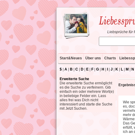
Liebsprüche für 
Start&Neues
Über uns
Charts
Liebessp
$
|
A
|
B
|
C
|
D
|
E
|
F
|
G
|
H
|
I
|
J
|
K
|
L
|
M
|
N
Erweiterte Suche
Die erweiterte Suche ermöglicht
Ergebniss
es die Suche zu verfeinern. Gib
einfach ein oder mehrere Wort(e)
in beliebige Felder ein. Lass
alles frei was Dich nicht
Wie spr
interessiert und starte die Suche
es, doc
mit Jetzt Suchen.
vernehm
mehr dr
Wärme e
Das Gef
erfüllt
ich an 