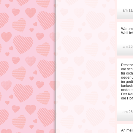
am 11
Warum i
Weil ic
am 25
Reservi
die sc
für dic
gegenüb
im gedi
fantasi
anderen
Der Kel
die Hof
am 26
An mein