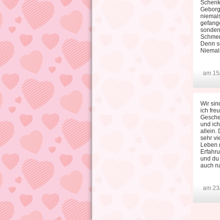
Schenks
Geborge
niemals
gefang
sondern
Schmer
Denn se
Niemals
am 15
Wir sin
ich fre
Geschen
und ich
allein.
sehr vi
Leben m
Erfahru
und du 
auch na
am 23