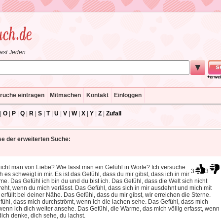
fast Jeden
▼
+erwe
rüche eintragen
Mitmachen
Kontakt
Einloggen
|
O
|
P
|
Q
|
R
|
S
|
T
|
U
|
V
|
W
|
X
|
Y
|
Z
|
Zufall
e der erweiterten Suche:
icht man von Liebe? Wie fasst man ein Gefühl in Worte? Ich versuche
3
3
h es schweigt in mir. Es ist das Gefühl, dass du mir gibst, dass ich in mir
e. Das Gefühl ich bin du und du bist ich. Das Gefühl, dass die Welt sich nicht
eht, wenn du mich verlässt. Das Gefühl, dass sich in mir ausdehnt und mich mit
rfüllt bei deiner Nähe. Das Gefühl, dass du mir gibst, wir erreichen die Sterne.
ühl, dass mich durchströmt, wenn ich die lachen sehe. Das Gefühl, dass mich
, wenn ich dich weiter ansehe. Das Gefühl, die Wärme, das mich völlig erfasst, wenn
dich denke, dich sehe, du lachst.