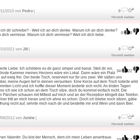
/11/2015 von
Pedro
|
0
!Verstoß melden
ch dir schreibe? - Weil ich an dich denke. Warum ich an dich denke?
0
0
h dich vermisse. Warum ich dich vermisse? Weil ich dich liebe.
/10/2021 von
Jill
|
0
!Verstoß melden
erte Liebe: Ich schildere es dir ganz simpel und banal. Stell dir vor,
34
22
hönste Kammer meines Herzens wäre ein Lokal. Dann wäre ein Platz
h auf ewig frei. Der beste Tisch, reserviert nur für uns zwei. Wir säßen uns
er, meine Augen tief in deinen versunken. Eine Kerze auf dem Tisch loderte wild
mmten Licht und ich hoffte dieser Moment änderte sich nicht. An tristen Tagen
ere ich wie ich schon an dem Tisch sitze, doch du kommst einfach nicht. Die
 Pärchen schauen mit Mitleid auf mich und an der Rezeption klingelt das Telefon.
lner tritt an mich heran und ich ahne es schon. Doch ich bliebe noch sitzen, gäbe
fnung nicht auf, sehnte mich nach dir und bestellte mir erst Wein und dann Bier.
/09/2012 von
Janine
|
0
!Verstoß melden
en Valentin: Du bist der Mensch, dem ich mein Leben anvertraue.
23
12