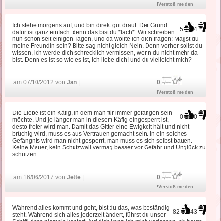
!Verstoß melden
Ich stehe morgens auf, und bin direkt gut drauf. Der Grund
5
4
dafür ist ganz einfach: denn das bist du *lach*. Wir schreiben
nun schon seit einigen Tagen, und da wollte ich dich fragen: Magst du
meine Freundin sein? Bitte sag nicht gleich Nein. Denn vorher sollst du
wissen, ich werde dich schrecklich vermissen, wenn du nicht mehr da
bist. Denn es ist so wie es ist, Ich liebe dich! und du vielleicht mich?
am 07/10/2012 von
Jan
|
0
!Verstoß melden
Die Liebe ist ein Käfig, in dem man für immer gefangen sein
0
0
möchte. Und je länger man in diesem Käfig eingesperrt ist,
desto freier wird man. Damit das Gitter eine Ewigkeit hält und nicht
brüchig wird, muss es aus Vertrauen gemacht sein. In ein solches
Gefängnis wird man nicht gesperrt, man muss es sich selbst bauen.
Keine Mauer, kein Schutzwall vermag besser vor Gefahr und Unglück zu
schützen.
am 16/06/2017 von
Jette
|
0
!Verstoß melden
Während alles kommt und geht, bist du das, was beständig
82
43
steht. Während sich alles jederzeit ändert, führst du unser