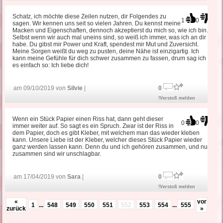
Schatz, ich möchte diese Zeilen nutzen, dir Folgendes zu
1
0
sagen. Wir kennen uns seit so vielen Jahren. Du kennst meine
Macken und Eigenschaften, dennoch akzeptierst du mich so, wie ich bin.
Selbst wenn wir auch mal uneins sind, so weiß ich immer, was ich an dir
habe. Du gibst mir Power und Kraft, spendest mir Mut und Zuversicht.
Meine Sorgen weißt du weg zu pusten, deine Nähe ist einzigartig. Ich
kann meine Gefühle für dich schwer zusammen zu fassen, drum sag ich
es einfach so: Ich liebe dich!
am 09/10/2019 von
Silvie
|
0
!Verstoß melden
Wenn ein Stück Papier einen Riss hat, dann geht dieser
0
0
immer weiter auf. So sagt es ein Spruch. Zwar ist der Riss in
dem Papier, doch es gibt Kleber, mit welchem man das wieder kleben
kann. Unsere Liebe ist der Kleber, welcher dieses Stück Papier wieder
ganz werden lassen kann. Denn du und ich gehören zusammen, und nur
zusammen sind wir unschlagbar.
am 17/04/2019 von
Sara
|
0
!Verstoß melden
«
vor
1
...
548
549
550
551
552
553
554
...
555
zurück
»