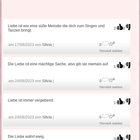
Liebe ist wie eine süße Melodie die dich zum Singen und
2
0
Tanzen bringt.
am 17/08/2023 von
Silvia
|
0
!Verstoß melden
Die Liebe ist eine mächtige Sache, also gib sie niemals auf.
1
0
am 24/08/2023 von
Silvia
|
0
!Verstoß melden
Liebe ist immer vergebend.
1
0
am 24/08/2023 von
Silvia
|
0
!Verstoß melden
Die Liebe währt ewig.
0
0