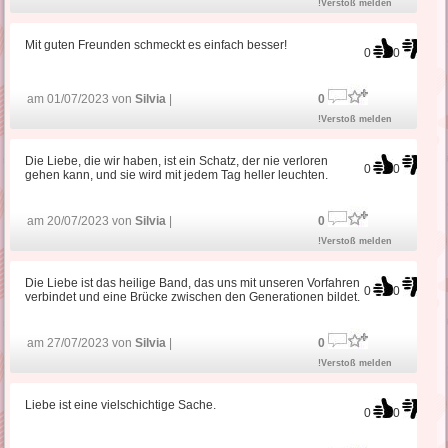
!Verstoß melden
Mit guten Freunden schmeckt es einfach besser!
0
0
am 01/07/2023 von
Silvia
|
0
!Verstoß melden
Die Liebe, die wir haben, ist ein Schatz, der nie verloren
0
0
gehen kann, und sie wird mit jedem Tag heller leuchten.
am 20/07/2023 von
Silvia
|
0
!Verstoß melden
Die Liebe ist das heilige Band, das uns mit unseren Vorfahren
0
0
verbindet und eine Brücke zwischen den Generationen bildet.
am 27/07/2023 von
Silvia
|
0
!Verstoß melden
Liebe ist eine vielschichtige Sache.
0
0