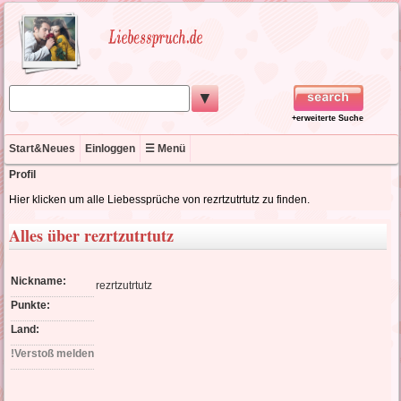
▼
+erweiterte Suche
Start&Neues
Einloggen
☰ Menü
Profil
Hier klicken um alle Liebessprüche von rezrtzutrtutz zu finden.
Alles über rezrtzutrtutz
Nickname:
rezrtzutrtutz
Punkte:
Land:
!Verstoß melden