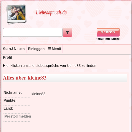
▼
+erweiterte Suche
Start&Neues
Einloggen
☰ Menü
Profil
Hier klicken um alle Liebessprüche von kleine83 zu finden.
Alles über kleine83
Nickname:
kleine83
Punkte:
Land:
!Verstoß melden