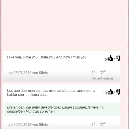
I like you, I love you, I hate you, And now I miss you.
6
7
am 05/07/2013 von
Silvie
|
0
!Verstoß melden
Los que duermen bajo las mismas sábanas, aprenden a
10
2
hablar con la misma boca.
Diejenigen, die unter den gleichen Laken schlafen, lernen, mit
demselben Mund zu sprechen.
am 20/06/2013 von
Silvie
|
0