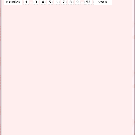
« zurück
1
...
3
4
5
6
7
8
9
...
52
vor »