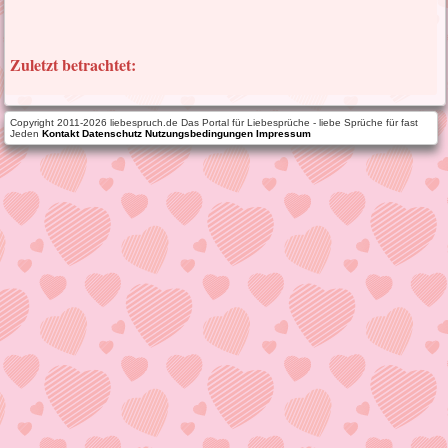
Zuletzt betrachtet:
Copyright 2011-2026 liebespruch.de Das Portal für Liebesprüche - liebe Sprüche für fast
Jeden
Kontakt
Datenschutz
Nutzungsbedingungen
Impressum