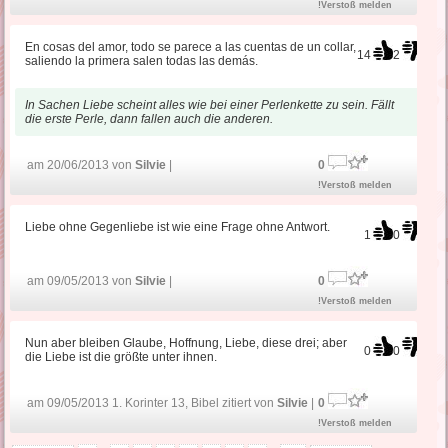
!Verstoß melden
En cosas del amor, todo se parece a las cuentas de un collar,
14
2
saliendo la primera salen todas las demás.
In Sachen Liebe scheint alles wie bei einer Perlenkette zu sein. Fällt
die erste Perle, dann fallen auch die anderen.
am 20/06/2013 von
Silvie
|
0
!Verstoß melden
Liebe ohne Gegenliebe ist wie eine Frage ohne Antwort.
1
0
am 09/05/2013 von
Silvie
|
0
!Verstoß melden
Nun aber bleiben Glaube, Hoffnung, Liebe, diese drei; aber
0
0
die Liebe ist die größte unter ihnen.
am 09/05/2013 1. Korinter 13, Bibel zitiert von
Silvie
|
0
!Verstoß melden