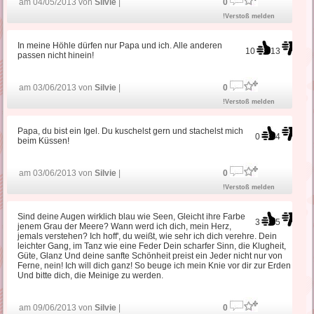
am 04/05/2013 von
Silvie
|
0
!Verstoß melden
In meine Höhle dürfen nur Papa und ich. Alle anderen
10
13
passen nicht hinein!
am 03/06/2013 von
Silvie
|
0
!Verstoß melden
Papa, du bist ein Igel. Du kuschelst gern und stachelst mich
0
4
beim Küssen!
am 03/06/2013 von
Silvie
|
0
!Verstoß melden
Sind deine Augen wirklich blau wie Seen, Gleicht ihre Farbe
3
5
jenem Grau der Meere? Wann werd ich dich, mein Herz,
jemals verstehen? Ich hoff', du weißt, wie sehr ich dich verehre. Dein
leichter Gang, im Tanz wie eine Feder Dein scharfer Sinn, die Klugheit,
Güte, Glanz Und deine sanfte Schönheit preist ein Jeder nicht nur von
Ferne, nein! Ich will dich ganz! So beuge ich mein Knie vor dir zur Erden
Und bitte dich, die Meinige zu werden.
am 09/06/2013 von
Silvie
|
0