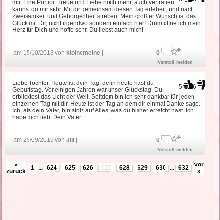
mir. Eine Portion Treue und Liebe noch mehr, auch vertrauen
kannst du mir sehr. Mit dir gemeinsam diesen Tag erleben, und nach
Zweisamkeit und Geborgenheit streben. Mein größter Wunsch ist das
Glück mit Dir, nicht irgendwo sondern einfach hier! Drum öffne ich mein
Herz für Dich und hoffe sehr, Du liebst auch mich!
am 15/10/2013 von
kloinemeine
|
0
!Verstoß melden
Liebe Tochter, Heute ist dein Tag, denn heute hast du
5
6
Geburtstag. Vor einigen Jahren war unser Glückstag. Du
erblicktest das Licht der Welt. Seitdem bin ich sehr dankbar für jeden
einzelnen Tag mit dir. Heute ist der Tag an dem dir einmal Danke sage.
Ich, als dein Vater, bin stolz auf Alles, was du bisher erreicht hast. Ich
habe dich lieb. Dein Vater
am 25/09/2019 von
Jill
|
0
!Verstoß melden
«
vor
1
...
624
625
626
627
628
629
630
...
632
zurück
»