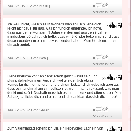
am 07/10/2012 von
marti
|
0
!Verstoß melden
Ich weiß nicht, wie ich es in Worte fassen soll. Ich liebe dich
4
4
reicht nicht aus, für das, was ich für dich empfinde. Ich hoffe,
dass aus den 9 Monaten, 9 Jahre werden und aus den 9 Jahren
mindestens 90 Jahre. Ich hoffe, dass wir 9 Kinder bekommen und dass
diese irgendwann einmal 9 Enkelkinder haben. Mein Glück mit dir ist
einfach perfekt.
am 02/01/2019 von
Kev
|
0
!Verstoß melden
Liebessprüche können ganz schön geschwafelt sein und
82
57
plump daherkommen. Auch ich wollte eigentlich etwas
Feines für dich formulieren und dichten. Letztendlich gebe ich aber zu,
dass es manchmal am sinnvollsten ist, wenn man direkt sagt, was man
denkt und spürt. Deshalb muss ich es dir nun kurz und offen sagen: Mein
Schatz, ich liebe dich und bin unendlich dankbar, dass ich dich habe!
am 06/07/2020 von
Sarah
|
0
!Verstoß melden
Zum Valentinstag schenk ich Dir, ein liebevolles Lächeln von
3
3