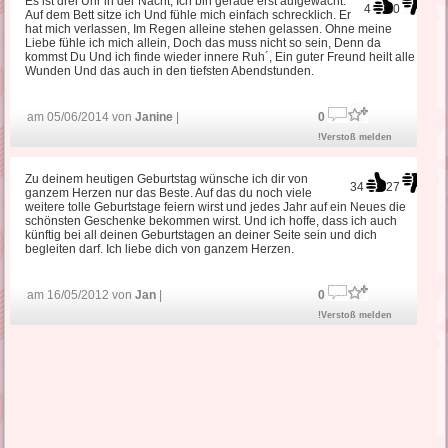
Es ist drei Uhr in der Nacht, Ich bin gerade erst aufgewacht.
4
0
Auf dem Bett sitze ich Und fühle mich einfach schrecklich. Er
hat mich verlassen, Im Regen alleine stehen gelassen. Ohne meine
Liebe fühle ich mich allein, Doch das muss nicht so sein, Denn da
kommst Du Und ich finde wieder innere Ruh´, Ein guter Freund heilt alle
Wunden Und das auch in den tiefsten Abendstunden.
am 05/06/2014 von
Janine
|
0
!Verstoß melden
Zu deinem heutigen Geburtstag wünsche ich dir von
34
27
ganzem Herzen nur das Beste. Auf das du noch viele
weitere tolle Geburtstage feiern wirst und jedes Jahr auf ein Neues die
schönsten Geschenke bekommen wirst. Und ich hoffe, dass ich auch
künftig bei all deinen Geburtstagen an deiner Seite sein und dich
begleiten darf. Ich liebe dich von ganzem Herzen.
am 16/05/2012 von
Jan
|
0
!Verstoß melden