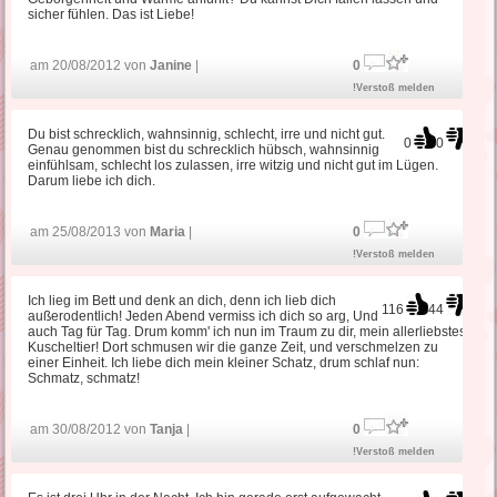
sicher fühlen. Das ist Liebe!
am 20/08/2012 von
Janine
|
0
!Verstoß melden
Du bist schrecklich, wahnsinnig, schlecht, irre und nicht gut.
0
0
Genau genommen bist du schrecklich hübsch, wahnsinnig
einfühlsam, schlecht los zulassen, irre witzig und nicht gut im Lügen.
Darum liebe ich dich.
am 25/08/2013 von
Maria
|
0
!Verstoß melden
Ich lieg im Bett und denk an dich, denn ich lieb dich
116
44
außerodentlich! Jeden Abend vermiss ich dich so arg, Und
auch Tag für Tag. Drum komm' ich nun im Traum zu dir, mein allerliebstes
Kuscheltier! Dort schmusen wir die ganze Zeit, und verschmelzen zu
einer Einheit. Ich liebe dich mein kleiner Schatz, drum schlaf nun:
Schmatz, schmatz!
am 30/08/2012 von
Tanja
|
0
!Verstoß melden