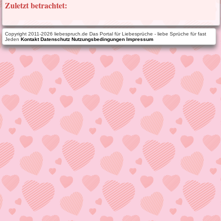
Zuletzt betrachtet:
Copyright 2011-2026 liebespruch.de Das Portal für Liebesprüche - liebe Sprüche für fast
Jeden
Kontakt
Datenschutz
Nutzungsbedingungen
Impressum