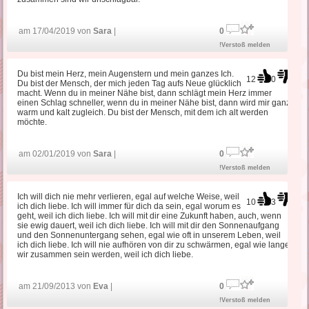
am 17/04/2019 von
Sara
|
0
!Verstoß melden
Du bist mein Herz, mein Augenstern und mein ganzes Ich.
12
0
Du bist der Mensch, der mich jeden Tag aufs Neue glücklich
macht. Wenn du in meiner Nähe bist, dann schlägt mein Herz immer
einen Schlag schneller, wenn du in meiner Nähe bist, dann wird mir ganz
warm und kalt zugleich. Du bist der Mensch, mit dem ich alt werden
möchte.
am 02/01/2019 von
Sara
|
0
!Verstoß melden
Ich will dich nie mehr verlieren, egal auf welche Weise, weil
10
3
ich dich liebe. Ich will immer für dich da sein, egal worum es
geht, weil ich dich liebe. Ich will mit dir eine Zukunft haben, auch, wenn
sie ewig dauert, weil ich dich liebe. Ich will mit dir den Sonnenaufgang
und den Sonnenuntergang sehen, egal wie oft in unserem Leben, weil
ich dich liebe. Ich will nie aufhören von dir zu schwärmen, egal wie lange
wir zusammen sein werden, weil ich dich liebe.
am 21/09/2013 von
Eva
|
0
!Verstoß melden