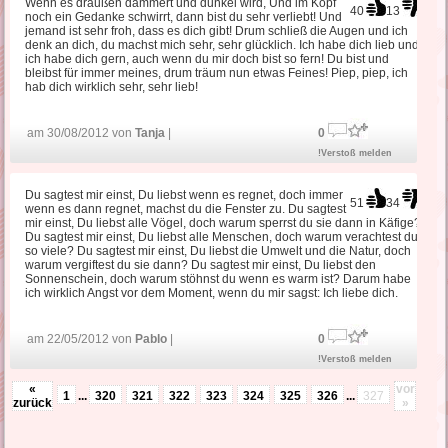
Wenn es draußen dämmert und dunkel wird, Und im Kopf
40
13
noch ein Gedanke schwirrt, dann bist du sehr verliebt! Und
jemand ist sehr froh, dass es dich gibt! Drum schließ die Augen und ich
denk an dich, du machst mich sehr, sehr glücklich. Ich habe dich lieb und
ich habe dich gern, auch wenn du mir doch bist so fern! Du bist und
bleibst für immer meines, drum träum nun etwas Feines! Piep, piep, ich
hab dich wirklich sehr, sehr lieb!
am 30/08/2012 von
Tanja
|
0
!Verstoß melden
Du sagtest mir einst, Du liebst wenn es regnet, doch immer
51
34
wenn es dann regnet, machst du die Fenster zu. Du sagtest
mir einst, Du liebst alle Vögel, doch warum sperrst du sie dann in Käfige?
Du sagtest mir einst, Du liebst alle Menschen, doch warum verachtest du
so viele? Du sagtest mir einst, Du liebst die Umwelt und die Natur, doch
warum vergiftest du sie dann? Du sagtest mir einst, Du liebst den
Sonnenschein, doch warum stöhnst du wenn es warm ist? Darum habe
ich wirklich Angst vor dem Moment, wenn du mir sagst: Ich liebe dich.
am 22/05/2012 von
Pablo
|
0
!Verstoß melden
«
vor
1
...
320
321
322
323
324
325
326
...
327
zurück
»