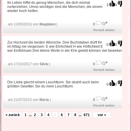
Im Leben triffst du genug Menschen, die dich einmal
3
0
runterziehen. Umso wichtiger sind die Menschen, die einem
wieder hoch helfen.
am 12/05/2016 von
Magdalen
|
0
!Verstoß melden
Zur Hochzeit die besten Wünsche. Drei Buchstaben dürft Ihr
0
0
im Alltag nie vergessen: E wie Ehrlichkeit H wie Höflichkeit E
wie Einfühlsam Drei kleine Worte in der Ehe gelebt können viel bewirken
am 17/10/2017 von
Silvie
|
0
!Verstoß melden
Die Liebe gleicht einem Leuchtturm. Sie strahlt auch beim
0
0
größten Gewitter. Sei du mein Leuchtturm.
am 21/07/2015 von
Maria
|
0
!Verstoß melden
« zurück
1
...
2
3
4
5
6
7
8
...
671
vor »