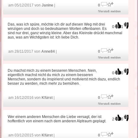
am 05/12/2017 von
Janine
|
0
!Verstoß melden
Das, was ich spüre, möchte ich dir auf diesen Weg mit drei
0
1
winzigen und doch so bedeutsamen Worten offenbaren. Es
sind nur drei, ganz winzig kleine. Aber das Kleinste drückt manchmal
aus, was am Wichtigsten ist: Ich liebe Dich.
am 28/11/2017 von
Anne84
|
0
!Verstoß melden
Du machst mich zu einem besseren Menschen. Nein,
0
0
eigentlich machst nicht du mich zu einem besseren
Menschen, sondern du inspirierst und motivierst mich dazu, endlich
besser zu werden, mich mehr zu bemühen.
am 16/12/2016 von
Kfürst
|
0
!Verstoß melden
Wer einem anderen Menschen die Liebe versagt, der ist
2
0
hoffentlich von einem nach dem anderen Alptraum geplagt.
am 03/12/2015 von
Kfürst
|
0