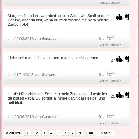
!Verstoß melden
Morgens finde ich zwar nicht so tolle Worte wie Schiller oder
7
4
Goethe, aber du bist, wenn du mich weckst, meine schönste
Zauberflöte!
am 12/03/2013 von
Gustave
|
0
!Verstoß melden
Liebe soll man nicht verstehen, man muss sie erleben.
27
4
am 11/04/2013 von
Gustave
|
0
!Verstoß melden
Heute früh schien die Sonne in mein Zimmer, da dachte ich
21
9
du bist es Papa. Du sorgst ja immer dafür, dass es bei uns
hell bleibt!
am 03/06/2013 von
Gustave
|
0
!Verstoß melden
« zurück
1
...
2
3
4
5
6
7
8
...
48
vor »