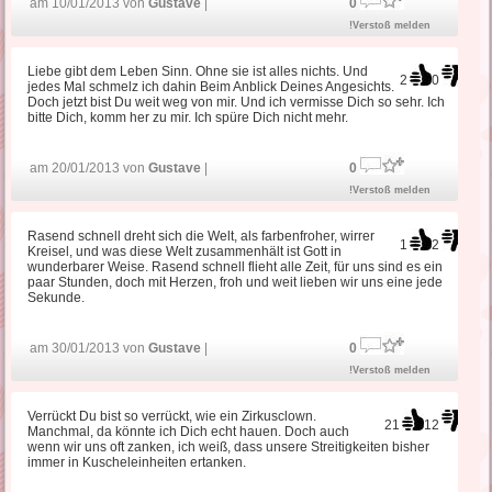
am 10/01/2013 von
Gustave
|
0
!Verstoß melden
Liebe gibt dem Leben Sinn. Ohne sie ist alles nichts. Und
2
0
jedes Mal schmelz ich dahin Beim Anblick Deines Angesichts.
Doch jetzt bist Du weit weg von mir. Und ich vermisse Dich so sehr. Ich
bitte Dich, komm her zu mir. Ich spüre Dich nicht mehr.
am 20/01/2013 von
Gustave
|
0
!Verstoß melden
Rasend schnell dreht sich die Welt, als farbenfroher, wirrer
1
2
Kreisel, und was diese Welt zusammenhält ist Gott in
wunderbarer Weise. Rasend schnell flieht alle Zeit, für uns sind es ein
paar Stunden, doch mit Herzen, froh und weit lieben wir uns eine jede
Sekunde.
am 30/01/2013 von
Gustave
|
0
!Verstoß melden
Verrückt Du bist so verrückt, wie ein Zirkusclown.
21
12
Manchmal, da könnte ich Dich echt hauen. Doch auch
wenn wir uns oft zanken, ich weiß, dass unsere Streitigkeiten bisher
immer in Kuscheleinheiten ertanken.