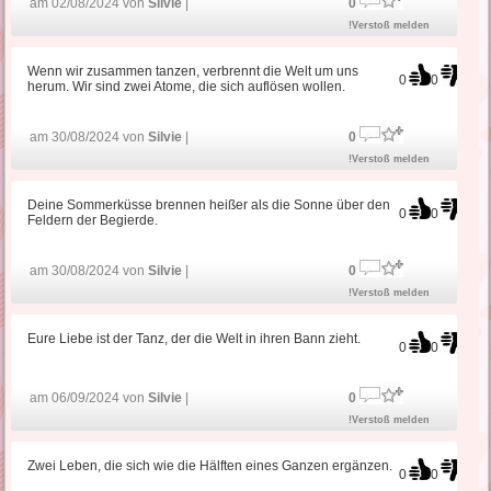
am 02/08/2024 von
Silvie
|
0
!Verstoß melden
Wenn wir zusammen tanzen, verbrennt die Welt um uns
0
0
herum. Wir sind zwei Atome, die sich auflösen wollen.
am 30/08/2024 von
Silvie
|
0
!Verstoß melden
Deine Sommerküsse brennen heißer als die Sonne über den
0
0
Feldern der Begierde.
am 30/08/2024 von
Silvie
|
0
!Verstoß melden
Eure Liebe ist der Tanz, der die Welt in ihren Bann zieht.
0
0
am 06/09/2024 von
Silvie
|
0
!Verstoß melden
Zwei Leben, die sich wie die Hälften eines Ganzen ergänzen.
0
0