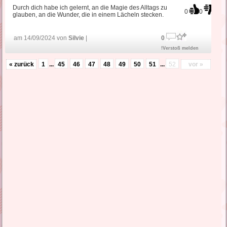
Durch dich habe ich gelernt, an die Magie des Alltags zu
0
0
glauben, an die Wunder, die in einem Lächeln stecken.
am 14/09/2024 von
Silvie
|
0
!Verstoß melden
« zurück
1
...
45
46
47
48
49
50
51
...
52
vor »