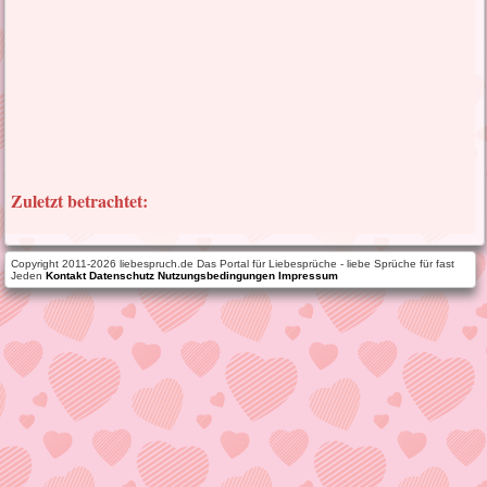
Zuletzt betrachtet:
Copyright 2011-2026 liebespruch.de Das Portal für Liebesprüche - liebe Sprüche für fast
Jeden
Kontakt
Datenschutz
Nutzungsbedingungen
Impressum