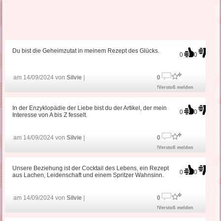
Du bist die Geheimzutat in meinem Rezept des Glücks.
0
0
am 14/09/2024 von
Silvie
|
0
!Verstoß melden
In der Enzyklopädie der Liebe bist du der Artikel, der mein
0
0
Interesse von A bis Z fesselt.
am 14/09/2024 von
Silvie
|
0
!Verstoß melden
Unsere Beziehung ist der Cocktail des Lebens, ein Rezept
0
0
aus Lachen, Leidenschaft und einem Spritzer Wahnsinn.
am 14/09/2024 von
Silvie
|
0
!Verstoß melden