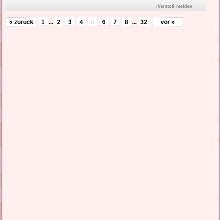
!Verstoß melden
« zurück
1
...
2
3
4
5
6
7
8
...
32
vor »