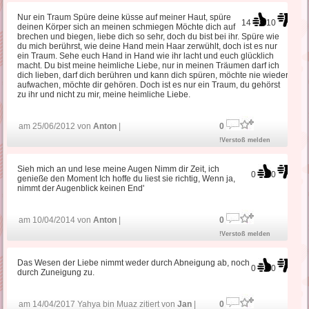
Nur ein Traum Spüre deine küsse auf meiner Haut, spüre
14
10
deinen Körper sich an meinen schmiegen Möchte dich auf
brechen und biegen, liebe dich so sehr, doch du bist bei ihr. Spüre wie
du mich berührst, wie deine Hand mein Haar zerwühlt, doch ist es nur
ein Traum. Sehe euch Hand in Hand wie ihr lacht und euch glücklich
macht. Du bist meine heimliche Liebe, nur in meinen Träumen darf ich
dich lieben, darf dich berühren und kann dich spüren, möchte nie wieder
aufwachen, möchte dir gehören. Doch ist es nur ein Traum, du gehörst
zu ihr und nicht zu mir, meine heimliche Liebe.
am 25/06/2012 von
Anton
|
0
!Verstoß melden
Sieh mich an und lese meine Augen Nimm dir Zeit, ich
0
0
genieße den Moment Ich hoffe du liest sie richtig, Wenn ja,
nimmt der Augenblick keinen End'
am 10/04/2014 von
Anton
|
0
!Verstoß melden
Das Wesen der Liebe nimmt weder durch Abneigung ab, noch
0
0
durch Zuneigung zu.
am 14/04/2017 Yahya bin Muaz zitiert von
Jan
|
0