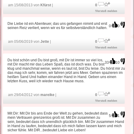
am 15/08/2013 von
Kfürst
|
0
!Verstoß melden
Die Liebe ist ein Abenteuer, das uns gefangen nimmt und erst
0
0
seinen Reiz verliert, wenn wir es für selbstverständlich halten.
am 05/06/2019 von
Jette
|
0
!Verstoß melden
Du bist schön und Du bist groß, mit Dir ist immer so viel los,
33
10
mit Dir macht mir das Leben Spaß, das ist doch was. Du bist
klug und manchmal weise, wenn es laut ist, bist Du leise. Du hörst mir zu,
das mag ich sehr, komm, wir fahren jetzt ans Meer. Gehen spazieren im
heißen Sand Und halten einander Hand in Hand. Geben uns einen
letzten Kuss, weil ich wieder nach Hause muss.
am 29/04/2012 von
mareike
|
0
!Verstoß melden
Mit Dir: Mit Dir bis ans Ende der Welt zu gehen, bedeutet dass
5
1
mein Vertrauen grenzenlos groß ist. Mit Dir zusammen zu
sein, bedeutet dass ich unendlich glücklich bin. Mit Dir zusammen Hand
in Hand zu laufen, bedeutet dass ich mich fallen lassen kann und mich
sicher fühle. Mit DIR...bedeutet Liebe ein Leben!