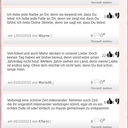
!Verstoß melden
Ich liebe jede Narbe an Dir, denn sie beweist mir, dass Du
3
3
lebst. Ich liebe jede Falte an Dir, denn sie zeigt mir, dass Du
fühlst. Ich liebe Deine Stimme, denn sie sagt mir, dass Du liebst.
am 13/02/2018 von
Wayne
|
0
!Verstoß melden
Viel Arbeit und auch Mühe stecken in unserer Liebe. Doch
22
5
keinen Tag haben wir bisher bereut, denn sonst wäre unser
Jahrestag nicht heut. Weitere Jahre ziehen ins Land, denn meine Liebe
ist endlos lang. Ohne dich möchte ich nicht sein, denn Du bist schon
lange mein.
am 01/02/2015 von
Maria90
|
0
!Verstoß melden
Verbringt eine schöne Zeit miteinander: Nehmen euch Zeit,
5
6
die ihr ungestört miteinander verbringen könnt, egal ob es ein
echtes Date ist oder einfach zu Hause gemeinsam zu entspannen.
am 06/10/2023 von
Kfürst
|
0
!Verstoß melden