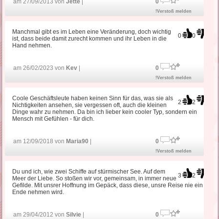
am 27/09/2013 von
Jette
|
0
!Verstoß melden
Manchmal gibt es im Leben eine Veränderung, doch wichtig
0
0
ist, dass beide damit zurecht kommen und ihr Leben in die
Hand nehmen.
am 26/02/2023 von
Kev
|
0
!Verstoß melden
Coole Geschäftsleute haben keinen Sinn für das, was sie als
2
2
Nichtigkeiten ansehen, sie vergessen oft, auch die kleinen
Dinge wahr zu nehmen. Da bin ich lieber kein cooler Typ, sondern ein
Mensch mit Gefühlen - für dich.
am 12/09/2018 von
Maria90
|
0
!Verstoß melden
Du und ich, wie zwei Schiffe auf stürmischer See. Auf dem
3
2
Meer der Liebe. So stoßen wir vor, gemeinsam, in immer neue
Gefilde. Mit unsrer Hoffnung im Gepäck, dass diese, unsre Reise nie ein
Ende nehmen wird.
am 29/04/2012 von
Silvie
|
0