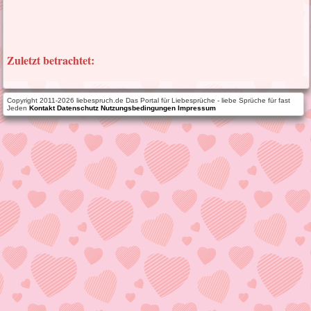
Zuletzt betrachtet:
Copyright 2011-2026 liebespruch.de Das Portal für Liebesprüche - liebe Sprüche für fast
Jeden
Kontakt
Datenschutz
Nutzungsbedingungen
Impressum