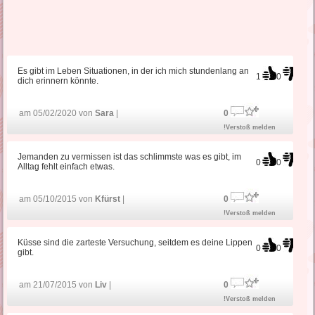
Es gibt im Leben Situationen, in der ich mich stundenlang an
1
0
dich erinnern könnte.
am 05/02/2020 von
Sara
|
0
!Verstoß melden
Jemanden zu vermissen ist das schlimmste was es gibt, im
0
0
Alltag fehlt einfach etwas.
am 05/10/2015 von
Kfürst
|
0
!Verstoß melden
Küsse sind die zarteste Versuchung, seitdem es deine Lippen
0
0
gibt.
am 21/07/2015 von
Liv
|
0
!Verstoß melden