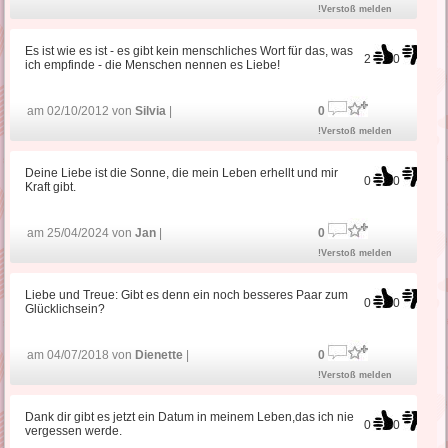
!Verstoß melden
Es ist wie es ist - es gibt kein menschliches Wort für das, was
2
0
ich empfinde - die Menschen nennen es Liebe!
am 02/10/2012 von
Silvia
|
0
!Verstoß melden
Deine Liebe ist die Sonne, die mein Leben erhellt und mir
0
0
Kraft gibt.
am 25/04/2024 von
Jan
|
0
!Verstoß melden
Liebe und Treue: Gibt es denn ein noch besseres Paar zum
0
0
Glücklichsein?
am 04/07/2018 von
Dienette
|
0
!Verstoß melden
Dank dir gibt es jetzt ein Datum in meinem Leben,das ich nie
0
0
vergessen werde.