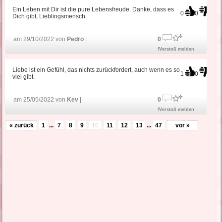
Ein Leben mit Dir ist die pure Lebensfreude. Danke, dass es
0
0
Dich gibt, Lieblingsmensch
am 29/10/2022 von
Pedro
|
0
!Verstoß melden
Liebe ist ein Gefühl, das nichts zurückfordert, auch wenn es so
1
0
viel gibt.
am 25/05/2022 von
Kev
|
0
!Verstoß melden
« zurück
1
...
7
8
9
10
11
12
13
...
47
vor »