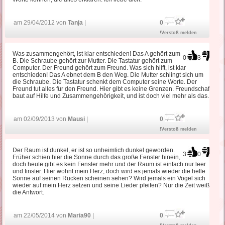
am 29/04/2012 von
Tanja
|
0
!Verstoß melden
Was zusammengehört, ist klar entschieden! Das A gehört zum
0
3
B. Die Schraube gehört zur Mutter. Die Tastatur gehört zum
Computer. Der Freund gehört zum Freund. Was sich hilft, ist klar
entschieden! Das A ebnet dem B den Weg. Die Mutter schlingt sich um
die Schraube. Die Tastatur schenkt dem Computer seine Worte. Der
Freund tut alles für den Freund. Hier gibt es keine Grenzen. Freundschaft
baut auf Hilfe und Zusammengehörigkeit, und ist doch viel mehr als das.
am 02/09/2013 von
Mausi
|
0
!Verstoß melden
Der Raum ist dunkel, er ist so unheimlich dunkel geworden.
3
0
Früher schien hier die Sonne durch das große Fenster hinein,
doch heute gibt es kein Fenster mehr und der Raum ist einfach nur leer
und finster. Hier wohnt mein Herz, doch wird es jemals wieder die helle
Sonne auf seinen Rücken scheinen sehen? Wird jemals ein Vogel sich
wieder auf mein Herz setzen und seine Lieder pfeifen? Nur die Zeit weiß
die Antwort.
am 22/05/2014 von
Maria90
|
0