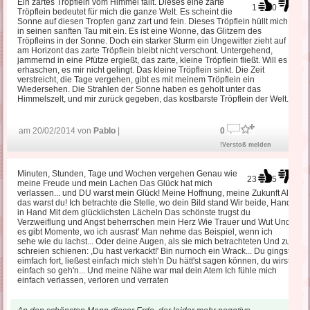
Ein zartes Tröpflein vom Himmel fällt. Dieses eine zarte
1
0
Tröpflein bedeutet für mich die ganze Welt. Es scheint die
Sonne auf diesen Tropfen ganz zart und fein. Dieses Tröpflein hüllt mich
in seinen sanften Tau mit ein. Es ist eine Wonne, das Glitzern des
Tröpfleins in der Sonne. Doch ein starker Sturm ein Ungewitter zieht auf
am Horizont das zarte Tröpflein bleibt nicht verschont. Untergehend,
jammernd in eine Pfütze ergießt, das zarte, kleine Tröpflein fließt. Will es
erhaschen, es mir nicht gelingt. Das kleine Tröpflein sinkt. Die Zeit
verstreicht, die Tage vergehen, gibt es mit meinem Tröpflein ein
Wiedersehen. Die Strahlen der Sonne haben es geholt unter das
Himmelszelt, und mir zurück gegeben, das kostbarste Tröpflein der Welt.
am 20/02/2014 von
Pablo
|
0
!Verstoß melden
Minuten, Stunden, Tage und Wochen vergehen Genau wie
23
5
meine Freude und mein Lachen Das Glück hat mich
verlassen... und DU warst mein Glück! Meine Hoffnung, meine Zukunft All
das warst du! Ich betrachte die Stelle, wo dein Bild stand Wir beide, Hand
in Hand Mit dem glücklichsten Lächeln Das schönste trugst du
Verzweiflung und Angst beherrschen mein Herz Wie Trauer und Wut Und
es gibt Momente, wo ich ausrast' Man nehme das Beispiel, wenn ich
sehe wie du lachst... Oder deine Augen, als sie mich betrachteten Und zu
schreien schienen: ,Du hast verkackt!' Bin nurnoch ein Wrack... Du gingst
eimfach fort, ließest einfach mich steh'n Du hätt'st sagen können, du wirst
einfach so geh'n... Und meine Nähe war mal dein Atem Ich fühle mich
einfach verlassen, verloren und verraten