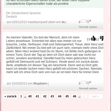
An den schönsten Mann dieser Erde, der leider mehr negative
charakterliche Eigenschaften hatte als positive
Ort: Deutschland Sprache:
Deutsch
am 02/01/2015 madebymyself zitiert von
lia
|
0
!Verstoß melden
An meinen Valentin: Du bist der Mensch, dem ich mein
23
12
Leben anvertraue. Schenkst mir alles was immer ich nur
brauche, Liebe, Vertrauen, Halt und Geborgenheit, Treue, dein Herz und
Zärtlichkeit. Wo immer Du bist will ich auch sein, niemals mehr ohne Dich
allein. Mein Herz erobert hast Du im Sturm, ich fühlte mich gefangen in
einem Turm; Doch der Tag an dem ich Dich dann sah war nicht nur
schön, sondern wunderbar. Gerettet hast Du mein gebrochen Herz,
gefüllt mit Sehnsucht und mit Schmerz. Heute wenn ich zurück daran
denk, empfinde ich diesen Tag als Geschenk. Denn seit es Dich gibt,
kann ich wieder lachen mein Herz gefüllt mit schönen Sachen, Niemals
mehr will ich ohne Dich sein von nun an ist mein Herz für immer Dein.
am 15/10/2013 von
Magdalen
|
0
!Verstoß melden
« zurück
1
...
40
41
42
43
44
45
46
...
47
vor »