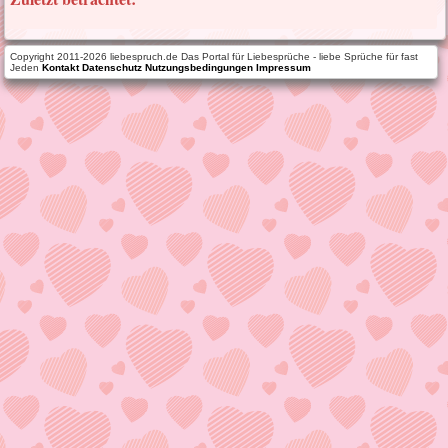
Copyright 2011-2026 liebespruch.de Das Portal für Liebesprüche - liebe Sprüche für fast
Jeden
Kontakt
Datenschutz
Nutzungsbedingungen
Impressum