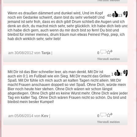
!Verstoß melden
Wenn es draußen dämmert und dunkel wird, Und im Kopf
40
13
noch ein Gedanke schwirrt, dann bist du sehr verliebt! Und
jemand ist sehr froh, dass es dich gibt! Drum schließ die Augen und ich
denk an dich, du machst mich sehr, sehr glücklich. Ich habe dich lieb und
ich habe dich gern, auch wenn du mir doch bist so fern! Du bist und
bleibst für immer meines, drum träum nun etwas Feines! Piep, piep, ich
hab dich wirklich sehr, sehr lieb!
am 30/08/2012 von
Tanja
|
0
!Verstoß melden
Mit Dir ist das Bier schneller leer, als man denkt. Mit Dir ist
1
2
auch ein 0:1 im Fußball wie ein Sieg. Mit Dir macht das Grillen
Spaß. Mit Dir fühle ich mich auch an kalten Tagen nicht allein. Mit Dir
macht Frauen anschauen doppelt so viel Spaß. Ohne Dich, würde mein
Bier noch heute hier stehen. Ohne Dich wären wir schon längst
abgestiegen. Ohne Dich gibt es keine Wurst mehr. Ohne Dich wäre jeder
Tag ein kalter Tag. Ohne Dich wären Frauen nicht so schön. Du bist und
bleibst mein bester Kumpel!
am 05/06/2014 von
Kev
|
0
!Verstoß melden