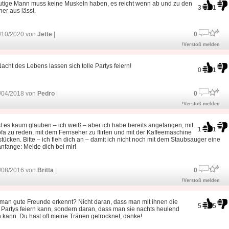
utige Mann muss keine Muskeln haben, es reicht wenn ab und zu den
3
1
er aus lässt.
/10/2020 von
Jette
|
0
!Verstoß melden
Nacht des Lebens lassen sich tolle Partys feiern!
0
1
/04/2018 von
Pedro
|
0
!Verstoß melden
t es kaum glauben – ich weiß – aber ich habe bereits angefangen, mit
1
1
a zu reden, mit dem Fernseher zu flirten und mit der Kaffeemaschine
stücken. Bitte – ich fleh dich an – damit ich nicht noch mit dem Staubsauger eine
anfange: Melde dich bei mir!
/08/2016 von
Britta
|
0
!Verstoß melden
man gute Freunde erkennt? Nicht daran, dass man mit ihnen die
5
5
n Partys feiern kann, sondern daran, dass man sie nachts heulend
 kann. Du hast oft meine Tränen getrocknet, danke!