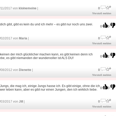
/11/2017 von
kloinemeine
|
0
!Verstoß melden
 dich gibt, gibt es kein du und ich mehr – es gibt nur noch uns zwei.
0
0
/02/2017 von
Maria
|
0
!Verstoß melden
 keinen der mich glücklicher machen kann, es gibt keinen denn ich
0
2
ebe, es gibt niemanden der wundervoller ist ALS DU!
/08/2012 von
Dienette
|
0
!Verstoß melden
 Jungs, die mag ich, einige Jungs hasse ich. Es gibt einige, ohne die ich
0
0
wer leben kann, aber es gibt nur einen Jungen, den ich wirklich liebe.
/03/2017 von
Jill
|
0
!Verstoß melden