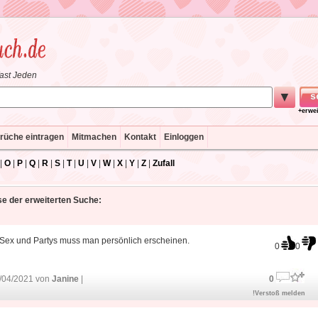
fast Jeden
▼
+erwe
rüche eintragen
Mitmachen
Kontakt
Einloggen
|
O
|
P
|
Q
|
R
|
S
|
T
|
U
|
V
|
W
|
X
|
Y
|
Z
|
Zufall
e der erweiterten Suche:
 Sex und Partys muss man persönlich erscheinen.
0
0
/04/2021 von
Janine
|
0
!Verstoß melden