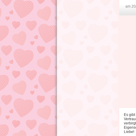
am 20
Es gibt
Vertrau
verbirg
Eigensc
Liebe!