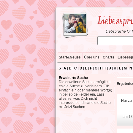
Liebsprüche für 
Start&Neues
Über uns
Charts
Liebessp
$
|
A
|
B
|
C
|
D
|
E
|
F
|
G
|
H
|
I
|
J
|
K
|
L
|
M
|
N
Erweiterte Suche
Die erweiterte Suche ermöglicht
Ergebniss
es die Suche zu verfeinern. Gib
einfach ein oder mehrere Wort(e)
in beliebige Felder ein. Lass
alles frei was Dich nicht
Nur zu
interessiert und starte die Suche
mit Jetzt Suchen.
am 18