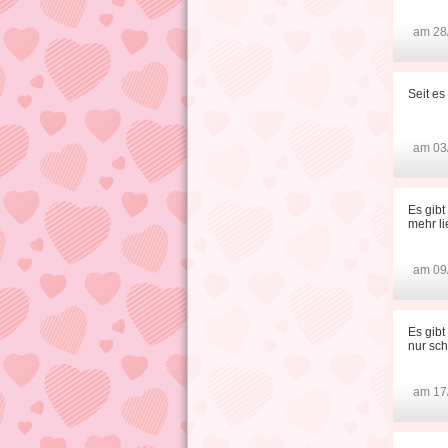
am 28
Seit es
am 03
Es gibt
mehr li
am 09
Es gibt
nur sch
am 17