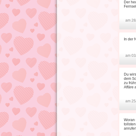
Der he
Fernseh
am 28
In der 
am 03
Du wirs
dem Sof
zu früh
Affäre 
am 25
Woran 
tollste
anrufen