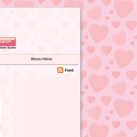
iterte Suche
Wunschliste
Feed