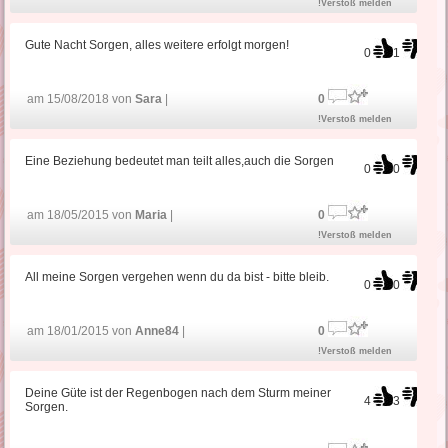
!Verstoß melden
Gute Nacht Sorgen, alles weitere erfolgt morgen!
0
1
am 15/08/2018 von
Sara
|
0
!Verstoß melden
Eine Beziehung bedeutet man teilt alles,auch die Sorgen
0
0
am 18/05/2015 von
Maria
|
0
!Verstoß melden
All meine Sorgen vergehen wenn du da bist - bitte bleib.
0
0
am 18/01/2015 von
Anne84
|
0
!Verstoß melden
Deine Güte ist der Regenbogen nach dem Sturm meiner
4
3
Sorgen.