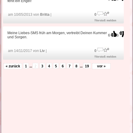
fehlt ein Engel!
am 10/05/2013 von
Britta
|
0
!Verstoß melden
Meine Liebes-SMS früh am Morgen, vertreibt Deinen Kummer
6
6
und Sorgen.
am 14/11/2017 von
Liv
|
0
!Verstoß melden
« zurück
1
...
2
3
4
5
6
7
8
...
19
vor »