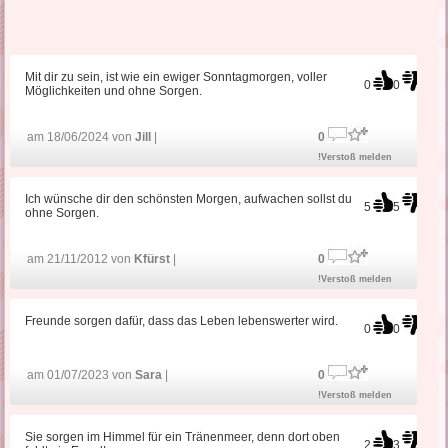
Mit dir zu sein, ist wie ein ewiger Sonntagmorgen, voller
0
0
Möglichkeiten und ohne Sorgen.
am 18/06/2024 von
Jill
|
0
!Verstoß melden
Ich wünsche dir den schönsten Morgen, aufwachen sollst du
5
5
ohne Sorgen.
am 21/11/2012 von
Kfürst
|
0
!Verstoß melden
Freunde sorgen dafür, dass das Leben lebenswerter wird.
0
0
am 01/07/2023 von
Sara
|
0
!Verstoß melden
Sie sorgen im Himmel für ein Tränenmeer, denn dort oben
2
3