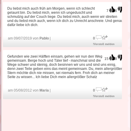
Du liebst mich auch früh am Morgen, wenn ich schlecht
7
6
gelaunt bin. Du liebst mich, wenn ich ungeduscht und
schmutzig auf der Couch liege. Du liebst mich, auch wenn wir streiten
und du liebst mich auch, wenn ich dich zu Unrecht anschreie. Und genau
dafür liebe ich dich.
am 09/07/2019 von
Pablo
|
0
!Verstoß melden
Gefunden wie zwei Hälften einsam, gehen wir nun den Weg
15
8
gemeinsam. Berge hoch und Täler tief - manchmal sind die
Wege schwer und steinig, doch besinnen wir uns und sind uns einig,
denn zwei Teile geben eins das meint gemeinsam. Du, mein allergrößter
Stern möchte dich nie missen, sei niemals fern. Froh dich an meiner
Seite zu wissen... Ich liebe Dich mein allergrößter Schatz
am 05/08/2012 von
Maria
|
0
!Verstoß melden