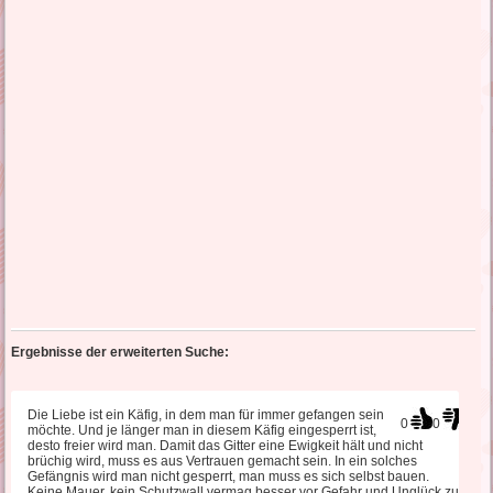
Ergebnisse der erweiterten Suche:
Die Liebe ist ein Käfig, in dem man für immer gefangen sein
0
0
möchte. Und je länger man in diesem Käfig eingesperrt ist,
desto freier wird man. Damit das Gitter eine Ewigkeit hält und nicht
brüchig wird, muss es aus Vertrauen gemacht sein. In ein solches
Gefängnis wird man nicht gesperrt, man muss es sich selbst bauen.
Keine Mauer, kein Schutzwall vermag besser vor Gefahr und Unglück zu