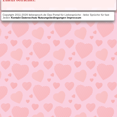
Copyright 2011-2026 liebespruch.de Das Portal für Liebesprüche - liebe Sprüche für fast
Jeden
Kontakt
Datenschutz
Nutzungsbedingungen
Impressum