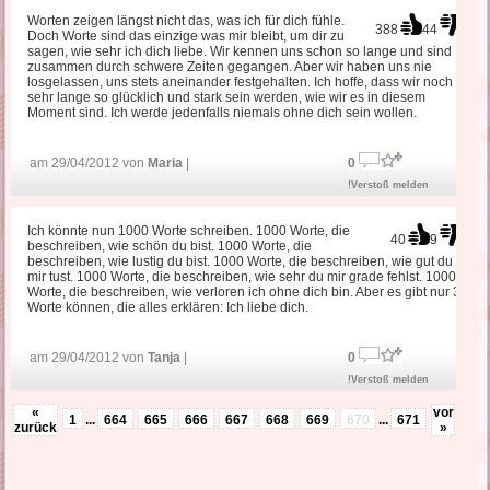
Worten zeigen längst nicht das, was ich für dich fühle.
388
44
Doch Worte sind das einzige was mir bleibt, um dir zu
sagen, wie sehr ich dich liebe. Wir kennen uns schon so lange und sind
zusammen durch schwere Zeiten gegangen. Aber wir haben uns nie
losgelassen, uns stets aneinander festgehalten. Ich hoffe, dass wir noch
sehr lange so glücklich und stark sein werden, wie wir es in diesem
Moment sind. Ich werde jedenfalls niemals ohne dich sein wollen.
am 29/04/2012 von
Maria
|
0
!Verstoß melden
Ich könnte nun 1000 Worte schreiben. 1000 Worte, die
40
9
beschreiben, wie schön du bist. 1000 Worte, die
beschreiben, wie lustig du bist. 1000 Worte, die beschreiben, wie gut du
mir tust. 1000 Worte, die beschreiben, wie sehr du mir grade fehlst. 1000
Worte, die beschreiben, wie verloren ich ohne dich bin. Aber es gibt nur 3
Worte können, die alles erklären: Ich liebe dich.
am 29/04/2012 von
Tanja
|
0
!Verstoß melden
«
vor
1
...
664
665
666
667
668
669
670
...
671
zurück
»