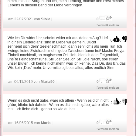
nimmt mir alle Sorgen und ich, mein Liebling, möchte den Rest meines
Lebens in diesem Band der Liebe verbringen.
am 22/07/2021 von
Silvie
|
0
!Verstoß melden
Wie ich Dir widerfuhr, scheint wider mir aus deinem Aug‘! Lief
0
0
in dir ein Liederglanz: sind in Liebe wir gemein. Duckt
sehnend sich dein‘ Seelenschmach: dann seh‘ ich‘s als mein Tun. Ich
zwinge keine Zwietracht mehr, gebe Zwischenräume frei! Mache Freyja
Einheit machtvoll, an magischem Ort. Heb feierlich dein Feigenblatt,
uns`re Feindschaft ruhe. Still, der See, oh Still, die Nacht, soll stillen
unser Bluten. Ich kenne nicht mehr, was ich kenne. Das Du, das Ich, das
Wir: kein „Das“ mehr. Unvermittelt gibt es alles, alles endlich Sinn.
am 06/11/2019 von
Maria90
|
0
!Verstoß melden
Wenn es dich nicht gäbe, wäre ich allein - Wenn es dich nicht
2
0
gäbe, bliebe ich daheim. Wenn es dich nicht gäbe, wäre alles
trist - Ich liebe dich - genau so wie du bist.
am 16/06/2015 von
Maria
|
0
!Verstoß melden