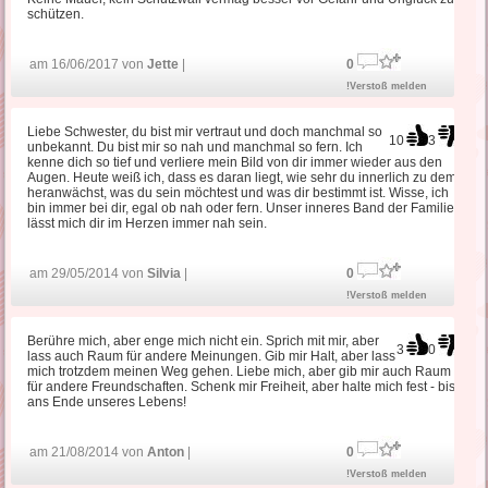
schützen.
am 16/06/2017 von
Jette
|
0
!Verstoß melden
Liebe Schwester, du bist mir vertraut und doch manchmal so
10
3
unbekannt. Du bist mir so nah und manchmal so fern. Ich
kenne dich so tief und verliere mein Bild von dir immer wieder aus den
Augen. Heute weiß ich, dass es daran liegt, wie sehr du innerlich zu dem
heranwächst, was du sein möchtest und was dir bestimmt ist. Wisse, ich
bin immer bei dir, egal ob nah oder fern. Unser inneres Band der Familie
lässt mich dir im Herzen immer nah sein.
am 29/05/2014 von
Silvia
|
0
!Verstoß melden
Berühre mich, aber enge mich nicht ein. Sprich mit mir, aber
3
0
lass auch Raum für andere Meinungen. Gib mir Halt, aber lass
mich trotzdem meinen Weg gehen. Liebe mich, aber gib mir auch Raum
für andere Freundschaften. Schenk mir Freiheit, aber halte mich fest - bis
ans Ende unseres Lebens!
am 21/08/2014 von
Anton
|
0
!Verstoß melden