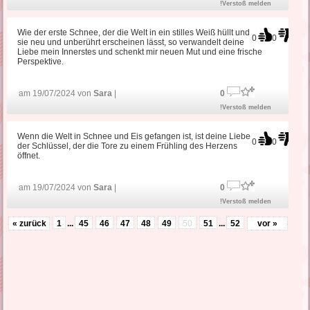
!Verstoß melden
Wie der erste Schnee, der die Welt in ein stilles Weiß hüllt und
0
0
sie neu und unberührt erscheinen lässt, so verwandelt deine
Liebe mein Innerstes und schenkt mir neuen Mut und eine frische
Perspektive.
am 19/07/2024 von
Sara
|
0
!Verstoß melden
Wenn die Welt in Schnee und Eis gefangen ist, ist deine Liebe
0
0
der Schlüssel, der die Tore zu einem Frühling des Herzens
öffnet.
am 19/07/2024 von
Sara
|
0
!Verstoß melden
« zurück
1
...
45
46
47
48
49
50
51
...
52
vor »