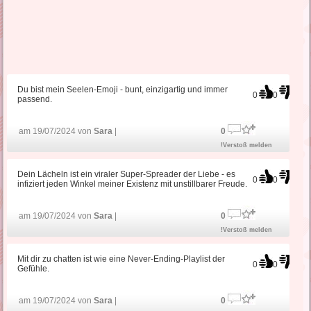
Du bist mein Seelen-Emoji - bunt, einzigartig und immer
0
0
passend.
am 19/07/2024 von
Sara
|
0
!Verstoß melden
Dein Lächeln ist ein viraler Super-Spreader der Liebe - es
0
0
infiziert jeden Winkel meiner Existenz mit unstillbarer Freude.
am 19/07/2024 von
Sara
|
0
!Verstoß melden
Mit dir zu chatten ist wie eine Never-Ending-Playlist der
0
0
Gefühle.
am 19/07/2024 von
Sara
|
0