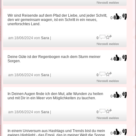
!Verstoß melden
Wir sind Reisende auf dem Pfad der Liebe, und jeder Schritt,
0
0
den wir gemeinsam wagen, ist ein Schritt in ein neues,
unerforschtes Land.
am 18/06/2024 von
Sara
|
0
!Verstoß melden
Deine Güte ist der Regenbogen nach dem Sturm meiner
4
3
Sorgen.
am 18/06/2024 von
Sara
|
0
!Verstoß melden
In Deinen Augen finde ich den Mut, alte Wunden zu heilen
0
0
und mit Dir in ein Meer von Möglichkeiten zu tauchen.
am 18/06/2024 von
Sara
|
0
!Verstoß melden
In einem Universum aus Hashtags und Trends bist du mein
0
0
ewiges Highlight - das Emoji, das in meiner Welt die Sonne