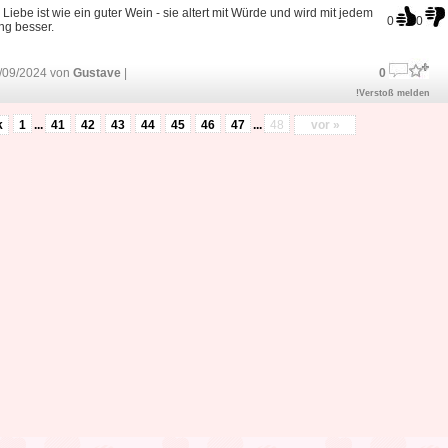
Liebe ist wie ein guter Wein - sie altert mit Würde und wird mit jedem
0
0
ng besser.
/09/2024 von
Gustave
|
0
!Verstoß melden
k
1
...
41
42
43
44
45
46
47
...
48
vor »