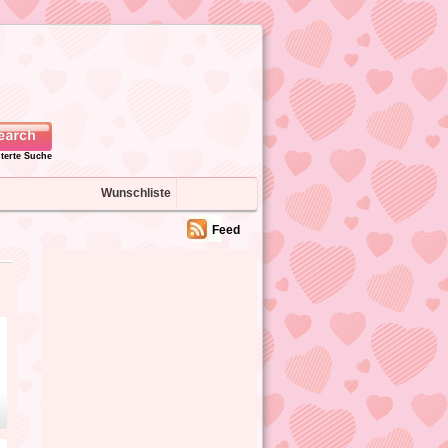
iterte Suche
Wunschliste
Feed