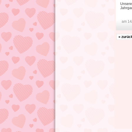
Unsere 
Jahrga
am 14
« zurüc