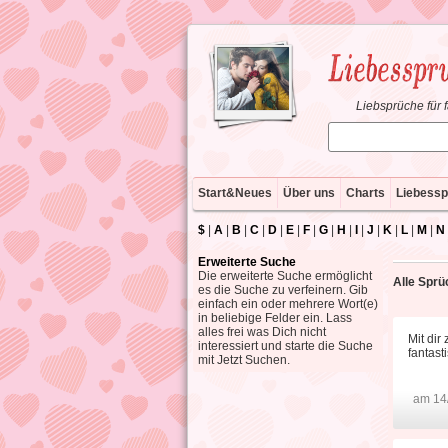
Liebsprüche für 
Start&Neues
Über uns
Charts
Liebessp
$
|
A
|
B
|
C
|
D
|
E
|
F
|
G
|
H
|
I
|
J
|
K
|
L
|
M
|
N
Erweiterte Suche
Die erweiterte Suche ermöglicht
Alle Sprü
es die Suche zu verfeinern. Gib
einfach ein oder mehrere Wort(e)
in beliebige Felder ein. Lass
alles frei was Dich nicht
Mit dir
interessiert und starte die Suche
fantast
mit Jetzt Suchen.
am 14