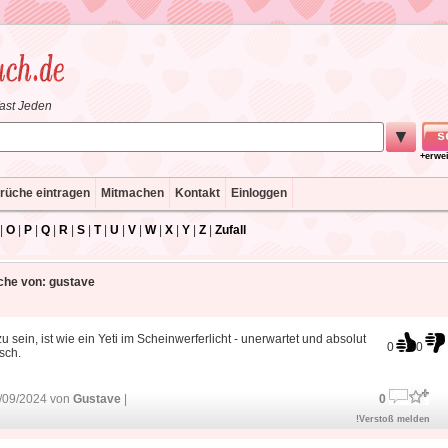
fast Jeden
▼
+erwe
rüche eintragen
Mitmachen
Kontakt
Einloggen
|
O
|
P
|
Q
|
R
|
S
|
T
|
U
|
V
|
W
|
X
|
Y
|
Z
|
Zufall
che von: gustave
 zu sein, ist wie ein Yeti im Scheinwerferlicht - unerwartet und absolut
0
0
isch.
/09/2024 von
Gustave
|
0
!Verstoß melden