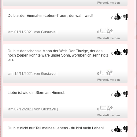
!Verstoß melden
Du bist der Einmal-im-Leben-Traum, der wahr wird!
0
0
am 01/11/2021 von
Gustave
|
0
!Verstoß melden
Du bist der schönste Mann der Welt. Der Einzige, der das
0
0
noch toppen könnte wäre unser Sohn, worüber ich sehr stolz
bin.
am 15/11/2021 von
Gustave
|
0
!Verstoß melden
Liebe ist wie ein Stern am Himmel.
0
0
am 07/12/2021 von
Gustave
|
0
!Verstoß melden
Du bist nicht nur Teil meines Lebens - du bist mein Leben!
0
0