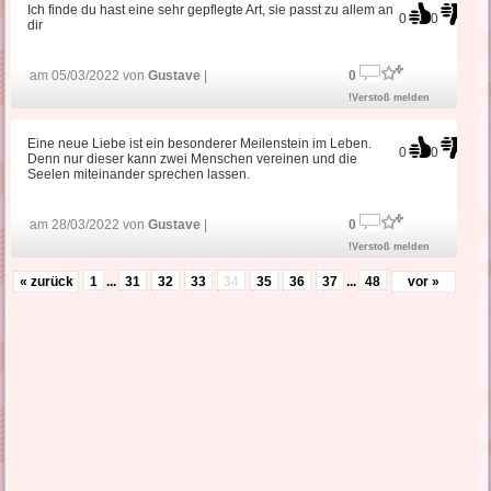
Ich finde du hast eine sehr gepflegte Art, sie passt zu allem an
0
0
dir
am 05/03/2022 von
Gustave
|
0
!Verstoß melden
Eine neue Liebe ist ein besonderer Meilenstein im Leben.
0
0
Denn nur dieser kann zwei Menschen vereinen und die
Seelen miteinander sprechen lassen.
am 28/03/2022 von
Gustave
|
0
!Verstoß melden
« zurück
1
...
31
32
33
34
35
36
37
...
48
vor »