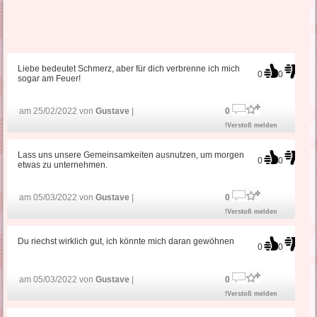
Liebe bedeutet Schmerz, aber für dich verbrenne ich mich
0
0
sogar am Feuer!
am 25/02/2022 von
Gustave
|
0
!Verstoß melden
Lass uns unsere Gemeinsamkeiten ausnutzen, um morgen
0
0
etwas zu unternehmen.
am 05/03/2022 von
Gustave
|
0
!Verstoß melden
Du riechst wirklich gut, ich könnte mich daran gewöhnen
0
0
am 05/03/2022 von
Gustave
|
0
!Verstoß melden