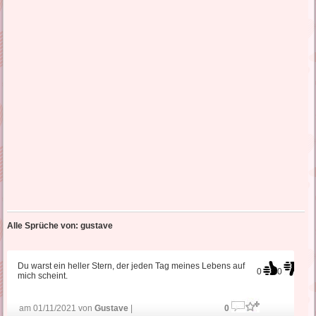
Alle Sprüche von: gustave
Du warst ein heller Stern, der jeden Tag meines Lebens auf
0
0
mich scheint.
am 01/11/2021 von
Gustave
|
0